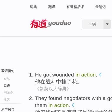
词典
翻译
有道精品课
云笔记
中英
有道 - 网易旗下搜索
双语例句
He
got wounded
in
action
.
全部
他
在
战斗
中
挂
了花。
口语
《新英汉大辞典》
书面语
They
found
negotiators
with a
g
论文
them
in
action
.
原声例句