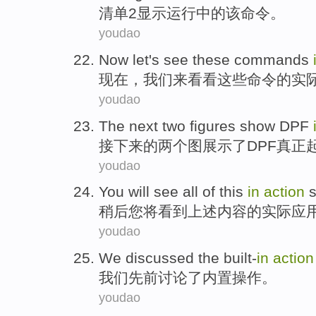
清单
2
显示
运行
中的
该
命令
。
youdao
Now
let
's see
these
commands
现在
，
我们来
看看
这些
命令
的
实
youdao
The next
two
figures
show
DPF
接下来
的
两个
图
展示
了
DPF
真正
youdao
You
will
see
all
of
this
in
action
s
稍后
您
将
看到
上述内容
的
实际应
youdao
We
discussed
the
built-
in
action
我们
先前
讨论
了
内置
操作
。
youdao