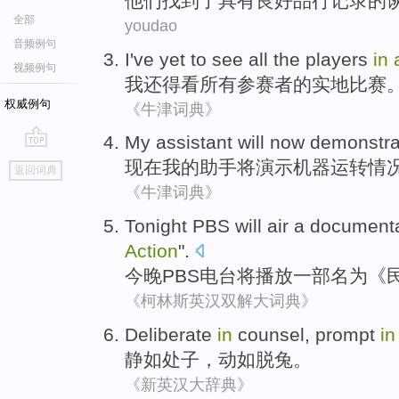
他们
找到了
具有
良好
品行
记录
的
全部
youdao
音频例句
I
've yet
to
see
all
the players
in
视频例句
我
还
得
看
所有
参赛者
的实地比赛
权威例句
《牛津词典》
My
assistant
will
now
demonstra
go
现在
我
的
助手
将
演示
机器运转
情
返回词典
top
《牛津词典》
Tonight
PBS
will
air
a document
Action
".
今晚
PBS电台
将
播放
一部
名为
《
《柯林斯英汉双解大词典》
Deliberate
in
counsel, prompt
i
静如处子
，动如脱兔。
《新英汉大辞典》