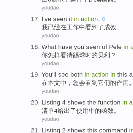
youdao
I
've
seen
it
in
action
.
我
已经
在
工作
中看
到了成效。
youdao
What have
you
seen
of
Pele
in
你
怎样看待踢球时
的
贝利？
youdao
You
'll
see
both
in
action
in
this a
在
本文
中，
您
会
看到
它们
的
作用
youdao
Listing
4
shows
the
function
in
a
清单
4
给出
了使用
中的
函数
。
youdao
Listing
2
shows
this
command
i