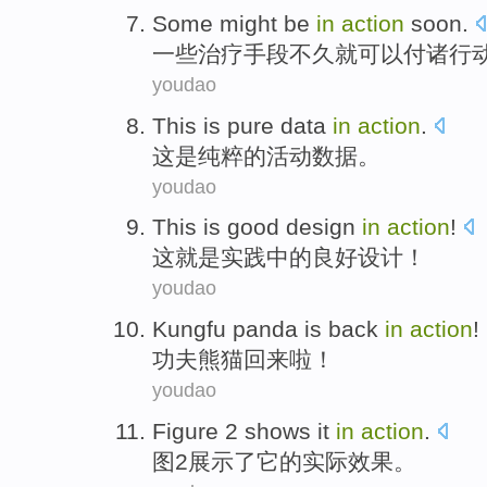
Some
might be
in
action
soon
.
一些
治疗手段
不久就
可以
付诸
行
youdao
This
is
pure
data
in
action
.
这
是
纯粹
的
活动
数据
。
youdao
This
is
good
design
in
action
!
这
就是
实践
中的
良好
设计
！
youdao
Kungfu
panda is
back
in
action
!
功夫
熊猫
回来
啦！
youdao
Figure
2
shows
it
in
action
.
图
2
展示了
它
的
实际效果
。