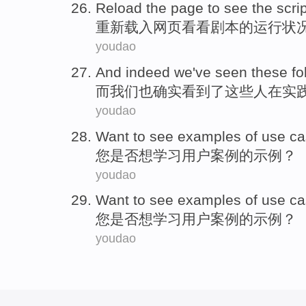
Reload the
page
to see
the
scri
重新
载入
网页
看看
剧本
的
运行状
youdao
And
indeed
we
've seen
these
fo
而
我们
也
确实
看到
了
这些
人
在
实
youdao
Want to
see examples
of
use
ca
您是否
想
学习
用户案例
的
示例？
youdao
Want to
see examples
of
use
ca
您是否
想
学习
用户案例
的
示例？
youdao