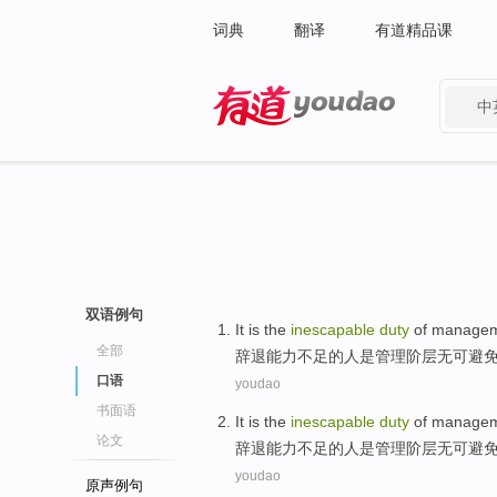
词典
翻译
有道精品课
中
有道 - 网易旗下搜索
双语例句
It
is
the
inescapable
duty
of
managem
全部
辞退
能力不足
的
人
是
管理
阶层无可
避
口语
youdao
书面语
It
is
the
inescapable
duty
of
managem
论文
辞退
能力不足
的
人
是
管理
阶层无可
避
youdao
原声例句