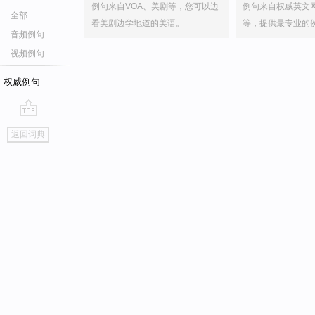
例句来自VOA、美剧等，您可以边
例句来自权威英文
全部
看美剧边学地道的美语。
等，提供最专业的
音频例句
视频例句
权威例句
go
返回词典
top