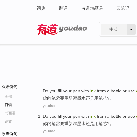
词典
翻译
有道精品课
云笔记
中英
有道 - 网易旗下搜索
双语例句
Do you
fill
your
pen
with
ink
from a bottle
or
use
全部
你
的笔
需要重新
灌
墨水
还是
用
笔芯
?。
口语
youdao
书面语
Do you
fill
your
pen
with
ink
from a bottle
or
use
论文
你
的笔
需要重新
灌
墨水
还是
用
笔芯
?。
youdao
原声例句