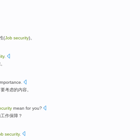
性
(
Job
security
)。
ity
.
虑。
importance
.
首要
考虑
的
内容。
ecurity
mean
for
you?
的
工作
保障
？
ob
security
.