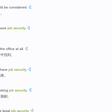
ld
be
considered
.
题。
have
job
security
.
 the
office at
all
.
室
中
找到
。
have
job
security
.
保障
。
eking
job
security
.
可挑剔。
e
legal
job
security
.