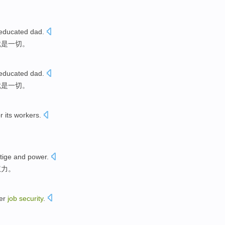
educated
dad
.
就是
一切
。
educated
dad
.
就是
一切
。
or
its workers
.
tige
and
power
.
权力
。
ter
job
security
.