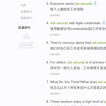
Everyone
wants
job
security
.
全部
每个人都
想有
工作
保障
。
音频例句
youdao
视频例句
Job
security
with
Agile
credentials
.
权威例句
使用
敏捷
证书
(credentials)的
工作
安全
youdao
go
They
're nervous
about
their
job
secur
返回词典
top
他们
对
自己的
工作
是否有保障
感到
忧
youdao
For
others
,
job
security
is
of
primary 
而对
另一部分人来说
，
工作
保障
才是
youdao
What
Do
You
Think
?
What
does
job
s
你
怎么
认为
？
对
你
来说
什么
才是真正
youdao
These
workers
enjoy a
high level
of
j