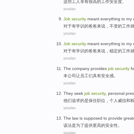
这些
工人
享有
很高
的
工作
安全度
。
youdao
Job
security
meant
everything
to my
对于有
学识
的
爸爸
来说，不变的
工作
youdao
Job
security
meant
everything
to my
对于有
学识
的
爸爸
来说，稳定的
工作
youdao
The company
provides
job
security
f
本
公司
让
员工们具有
安全感
。
youdao
They
seek
job
security
,
personal
pres
他们
追求
的是保住
职位
，
个人
威信
和
youdao
The law is supposed
to
provide
grea
该法
是
为了
提供
更高
的
安全性
。
youdao