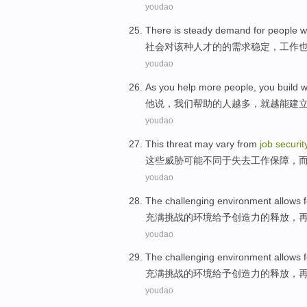
youdao
There is
steady
demand
for
people
wi
社会
对
该种
人才
的的
需求
稳定
，
工作
youdao
As you
help
more
people
, you
build
w
他
说
，我们
帮助
的
人
越多
，就越能
建
youdao
This
threat
may
vary
from
job
securit
这些
威胁
可能
不同
于
失去工作
保障
，
youdao
The
challenging
environment
allows f
充满挑战
的
环境
给予
创造力的
释放
，
youdao
The
challenging
environment
allows f
充满挑战
的
环境
给予
创造力的
释放
，
youdao