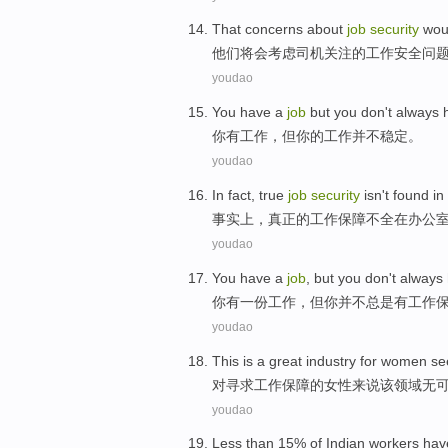
That concerns
about
job
security
wou
他们
将
会考虑
司机
关注的
工作
安全
问
youdao
You
have
a
job
but
you
don't always 
你
有
工作
，
但
你的工作
并不
稳定
。
youdao
In fact
,
true
job
security
isn't
found
in
事实上
，
真正
的
工作
保障
不
全在
办公
youdao
You
have
a
job
,
but
you
don't
always
你
有
一
份
工作
，
但
你
并不
总是
有工作
youdao
This is a great industry for
women
se
对
寻求
工作
保障
的
女性
来说该领域无
youdao
Less than
15%
of
Indian
workers
hav