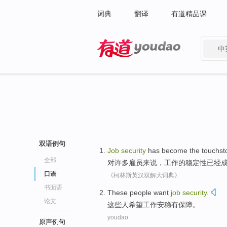
词典
翻译
有道精品课
中
有道 - 网易旗下搜索
双语例句
Job
security
has
become
the
touchst
全部
对
许多
雇员来说
，
工作
的
稳定性
已经
口语
《柯林斯英汉双解大词典》
书面语
These
people
want
job
security
.
论文
这些
人
希望
工作
安稳有保障
。
youdao
原声例句