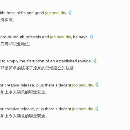
th these skills and good
job
security
.
也
有
保障
。
ord-of-mouth
referrals
and
job
security
,
he
says
.
立
口碑
和
职业
地位。
y
to simply
the
disruption
of
an established
routine
.
而
只是简单
的
破坏
了原来的已经
建立
的轨迹。
or
creative
release
,
plus
there's decent
job
security
.
再加上
令人
满意的
职业
安全。
or
creative
release
,
plus
there's decent
job
security
.
再加上
令人
满意的
职业
安全。