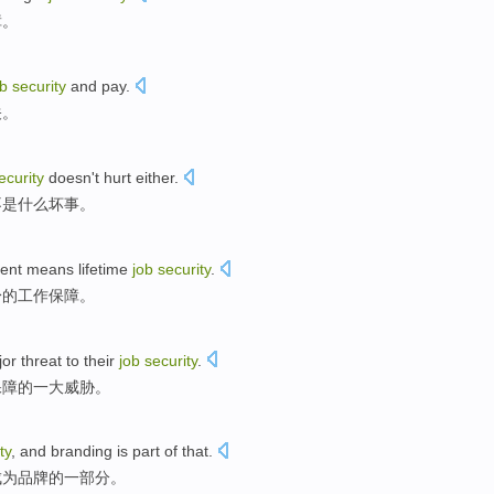
障
。
ob
security
and
pay
.
关。
ecurity
doesn't
hurt
either.
不是
什么坏事
。
ent
means
lifetime
job
security
.
身
的
工作
保障
。
jor
threat
to
their
job
security
.
保障
的一
大
威胁
。
ty
, and
branding
is
part
of
that.
成为品牌
的
一部分
。