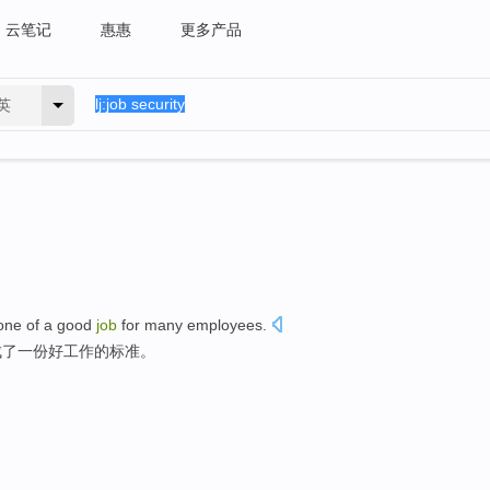
云笔记
惠惠
更多产品
英
one
of
a
good
job
for
many
employees
.
成了
一份
好
工作的
标准
。