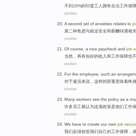
不到
15%
的
印度
工人
拥有
合法
工作
保
youdao
A second
set of
anxieties relates
to
j
第二
种
焦虑
与
就业
安全和薪酬待遇相
youdao
Of course
, a
nice
paycheck
and
job
s
当然
，再有份
好的
收入
和
工作
保障
也
youdao
For the
employee
,
such
an
arrangem
对于
雇员来说
，
这样
的
部署
意味着
终
youdao
Many
workers
see
the policy
as
a
ma
许多
员工都
认为
这项
政策
是
他们
工作
youdao
We
have to
create
our
own
job
securi
我们
必须
创造
我们
自己的
工作
保障
，