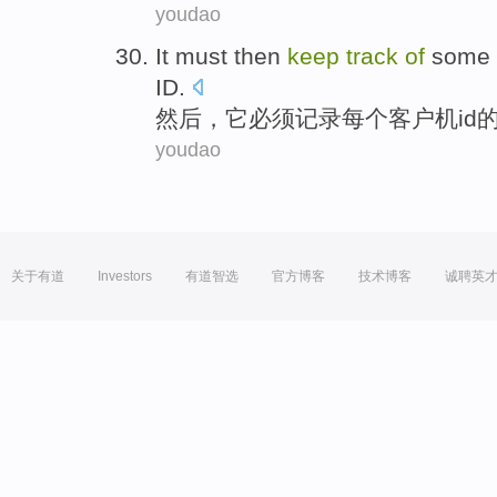
youdao
It
must
then
keep
track
of
some 
ID
.
然后
，
它
必须
记录
每个
客户机
id
youdao
关于有道
Investors
有道智选
官方博客
技术博客
诚聘英