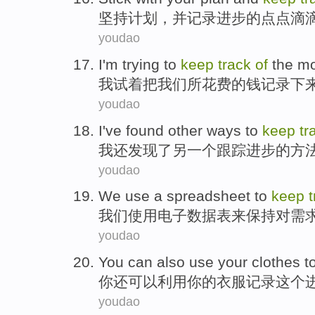
坚持
计划
，
并
记录
进步
的
点点滴
youdao
I'm
trying
to
keep
track
of
the
m
我
试
着
把
我们
所
花费
的
钱
记录下
youdao
I
've
found
other
ways
to
keep
tr
我
还
发现了
另一个
跟踪
进步
的
方
youdao
We
use
a spreadsheet
to
keep
我们
使用
电子
数据
表
来
保持
对
需
youdao
You
can
also
use
your
clothes
t
你
还
可以
利用
你
的
衣服
记录
这个
youdao