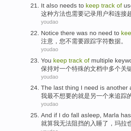
It
also
needs to
keep
track
of
us
这种方法
也
需要
记录
用户
和
连接
youdao
Notice
there
was no
need to
ke
注意
，您
不
需要
跟踪
字符
数据
。
youdao
You
keep
track
of
multiple
keyw
保持
对
一个
特殊
的
文档中
多个
关
youdao
The
last thing
I
need
is
another
我
最
不想
要
的
就是
另一个
来
追踪
youdao
And if
I
do fall
asleep,
Marla
has
就算
我
无法
阻挡
的
入睡了，
玛
拉