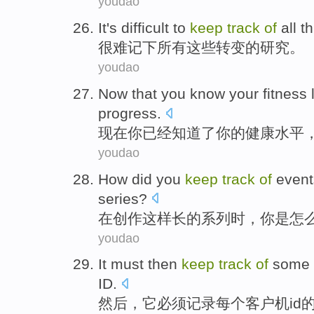
youdao
It's difficult to
keep
track
of
all
th
很难
记下
所有
这些
转变
的
研究
。
youdao
Now that
you
know
your
fitness
progress
.
现在
你
已经
知道
了
你
的
健康
水平
youdao
How did
you
keep
track
of
event
series
?
在
创作
这样
长的
系列
时，
你
是
怎
youdao
It
must
then
keep
track
of
some 
ID
.
然后
，
它
必须
记录
每个
客户机
id