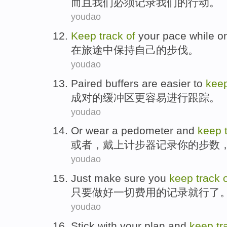
而且
我们
必须
记录
我们
的
行动
。
youdao
Keep
track
of
your
pace
while o
在
旅途
中
保持
自己
的
步伐
。
youdao
Paired
buffers
are easier
to
kee
成对
的
缓冲区
更
容易进行跟踪。
youdao
Or
wear
a pedometer and
keep
或者
，
戴上
计步器
记录
你
的
步数
youdao
Just
make
sure you
keep
track
只要
做好
一切
费用
的
记录
就行了
youdao
Stick with
your
plan
and
keep
tr