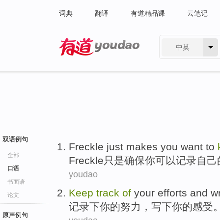
词典
翻译
有道精品课
云笔记
中英
有道 - 网易旗下搜索
双语例句
Freckle
just
makes
you
want
to
全部
Freckle
只是
确保
你
可以
记录
自己
口语
youdao
书面语
Keep
track
of
your
efforts
and
w
论文
记录
下
你
的
努力
，
写下
你
的感受
原声例句