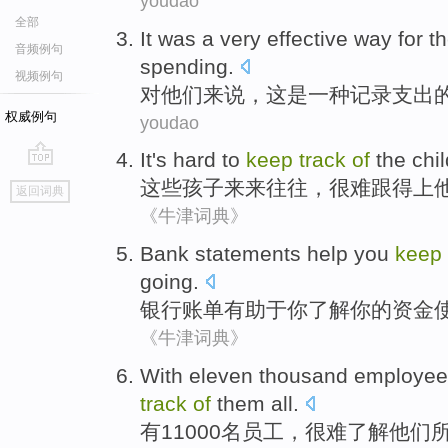
youdao
全部
It
was
a
very
effective
way
for
t
音频例句
spending
.
视频例句
对
他们来说
，
这
是
一种
记录
支出
权威例句
youdao
It's
hard
to
keep
track
of
the
chi
go
这些
孩子
来来往往
，
很难
跟得上
返回词典
top
《牛津词典》
Bank
statements
help
you
keep
going
.
银行
账单
有助于
你
了解
你
的
资金
《牛津词典》
With
eleven thousand
employee
track
of
them
all
.
有
11000
名员工
，
很难
了解
他们