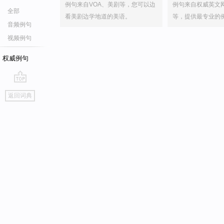
例句来自VOA、美剧等，您可以边
例句来自权威英文
全部
看美剧边学地道的美语。
等，提供最专业的
音频例句
视频例句
权威例句
go
返回词典
top