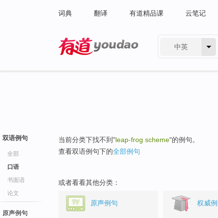
词典
翻译
有道精品课
云笔记
中英
有道 - 网易旗下搜索
双语例句
当前分类下找不到"
leap-frog scheme
"的例句。
查看双语例句下的
全部例句
全部
口语
书面语
或者看看其他分类：
论文
原声例句
权威例
原声例句