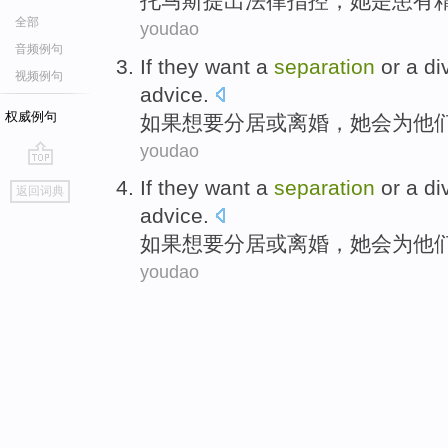
托马斯
提出
法律
指控
，
她
是
患有
全部
youdao
音频例句
If
they
want
a
separation
or
a di
视频例句
advice
.
权威例句
如果
想要
分居
或
离婚
，
她
会为他
youdao
go
If
they
want
a
separation
or
a di
返回词典
top
advice
.
如果
想要
分居
或
离婚
，
她
会为他
youdao