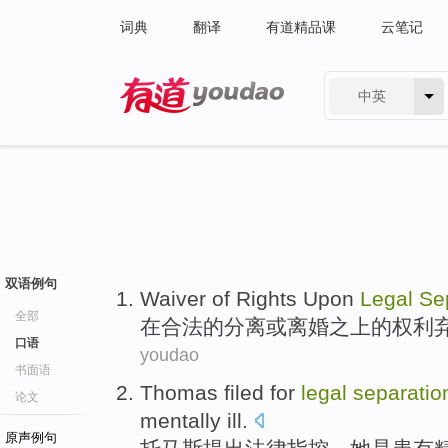
词典
翻译
有道精品课
云笔记
中英
有道 - 网易旗下搜索
双语例句
Waiver
of
Rights
Upon
Legal
Se
全部
在
合法
的
分离
或
离婚
之上的
权利
口语
youdao
书面语
Thomas filed
for
legal
separatio
论文
mentally ill
.
原声例句