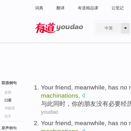
词典
翻译
有道精品课
云笔记
中英
有道 - 网易旗下搜索
双语例句
Your
friend
,
meanwhile
,
has no
全部
machinations
.
口语
与此同时
，
你
的
朋友
没有
必要
经
书面语
youdao
论文
Your
friend
,
meanwhile
,
has no
原声例句