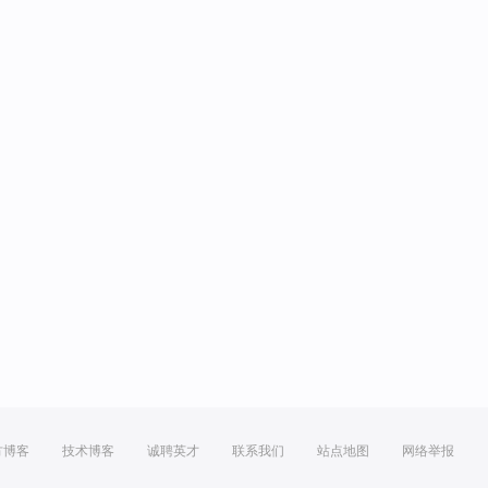
方博客
技术博客
诚聘英才
联系我们
站点地图
网络举报