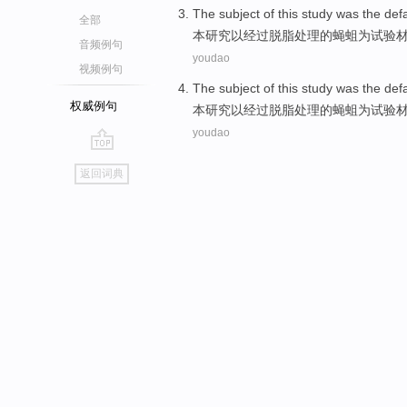
The subject
of
this
study
was the
def
全部
本
研究
以经过
脱脂
处理
的
蝇
蛆为试验
音频例句
youdao
视频例句
The subject
of
this
study
was the
def
权威例句
本
研究
以经过
脱脂
处理
的
蝇
蛆为试验
youdao
go
返回词典
top