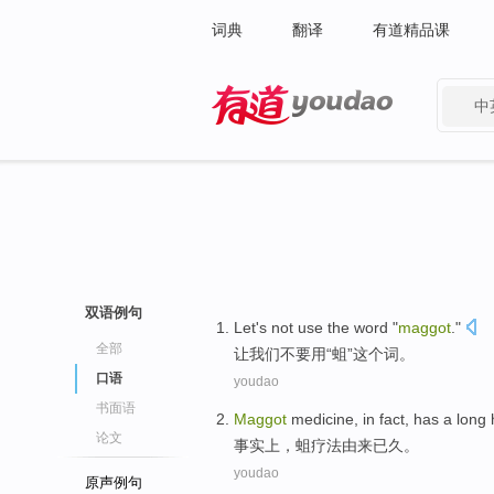
词典
翻译
有道精品课
中
有道 - 网易旗下搜索
双语例句
Let
's
not
use
the word
"
maggot
."
全部
让
我们
不要
用
“蛆”
这个
词。
口语
youdao
书面语
Maggot
medicine,
in fact
, has a long 
论文
事实上
，
蛆
疗法由来已久。
youdao
原声例句