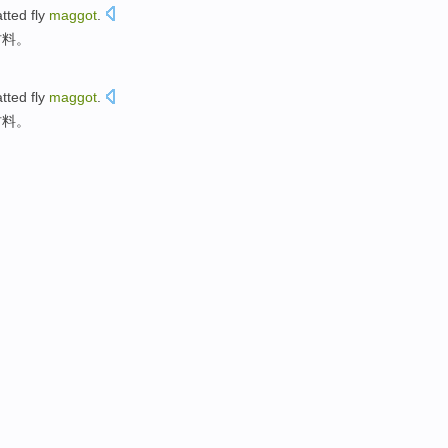
atted
fly
maggot
.
材料。
atted
fly
maggot
.
材料。