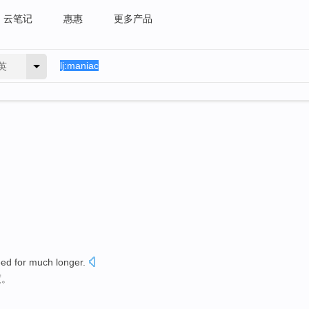
云笔记
惠惠
更多产品
英
eed
for
much
longer
.
度
。