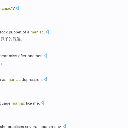
maniac
"?
 sock
puppet
of
a
maniac
.
个
疯子的傀儡。
ear miss after another.
生。
 as
maniac
depression
.
nguage
maniac
like
me
.
sho
practices
several hours
a
day
.