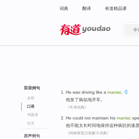
词典
翻译
有道精品课
中
有道 - 网易旗下搜索
双语例句
He
was
driving
like a
maniac
.
全部
他
发了疯
似
地
开车
。
口语
《牛津词典》
书面语
He
could not
maintain
his
maniac
sp
论文
他
不能
太
长时间地
保持
这种
疯狂的
速
《柯林斯英汉双解大词典》
原声例句