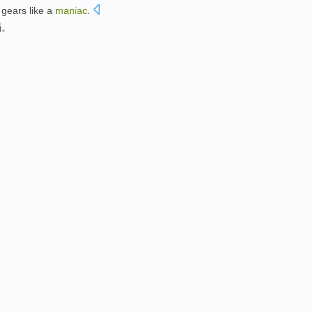
e
gears
like a
maniac
.
挡
。