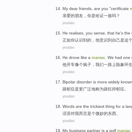
My dear
friends
,
are
you
"
certificate
亲爱的
朋友
，
你
是
哈
证
一族吗？
youdao
He
realises
,
you
sense, that
he
's
the
正如
你
认识
到
的
，
他
意识到
自己
是
这
youdao
He
drove
like
a
maniac
.
We
had one n
他
开车
像
个
疯子
，
我们
一路上险象环
youdao
Bipolar disorder
is
more
widely
known
躁郁症
是
更
广泛地
称为
躁狂
抑郁症
。
youdao
Words
are
the
trickiest
thing
for
a la
话语
对
我
而言是个微妙
的
东西
。
youdao
My
business
partner
is a
golf
maniac