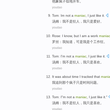
他
象
疯子
似地开车。
youdao
Tom
:
Im
not
a
maniac
,
I
just
like it
.
汤姆
：
我
不是
狂人
，
我
只是
爱好
。
youdao
Rose
:
I
know
,
but
I
am
a
work
mania
罗丝
：
我
知道
，
可是
我
是个
工作狂
。
youdao
Tom
:
I
'm
not
a
maniac
, I
just
like it
.
汤姆
：
我
不是
狂人
，我
只是
喜欢
。
youdao
It was about
time
I
tracked
that
mani
我
追到
那个
疯子
只是
时间
问题。
youdao
Tom
:
I
"m
not
a
maniac
, I
just
like
it."
汤姆
：
我
不是
狂人
，我
只是
喜欢
。
youdao