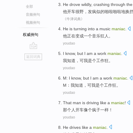
He
drove
wildly
,
crashing
through th
全部
他
开车
很野
，发疯
似的
啪啦啪啦
地
换
音频例句
《牛津词典》
视频例句
He
is turning
into
a
music
maniac
.
权威例句
他
正在
变成
一个
音乐
狂人。
youdao
go
I
know
,
but
I
am
a
work
maniac
.
返回词典
top
我
知道
，
可
我
是个
工作狂
。
youdao
M
:
I
know
,
but
I
am
a
work
maniac
.
M
：
我
知道
，
可
我
是个
工作狂
。
youdao
That
man
is
driving
like
a
maniac
!
那个
人
开车
像
个
疯子一样
！
youdao
He
drives
like
a
maniac
.