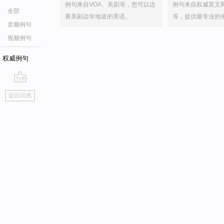
例句来自VOA、美剧等，您可以边
例句来自权威英文
全部
看美剧边学地道的美语。
等，提供最专业的
音频例句
视频例句
权威例句
go
返回词典
top