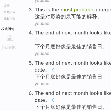
youdao
全部
This
is
the
most
probable
interp
音频例句
这
是
对
形势的
最
可能
的
解释
。
视频例句
youdao
权威例句
The end of
next
month
looks lik
go
下个月底
好像
是
最佳
的
销售
日
。
返回词典
top
youdao
The end of
next
month
looks lik
date
。
下个月底
好像
是
最佳
的
销售
日
。
youdao
The end of
next
month
looks lik
date
。
下个月底
好像
是
最佳
的
销售
日
。