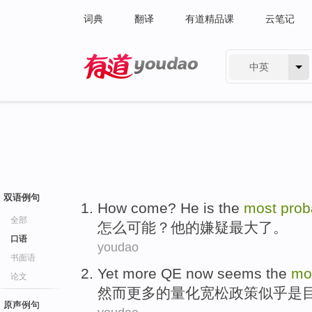
词典
翻译
有道精品课
云笔记
中英
有道 - 网易旗下搜索
双语例句
How come
?
He
is the
most
prob
全部
怎么
可能
？
他
的
嫌疑
最大
了。
口语
youdao
书面语
Yet
more
QE
now
seems
the
mo
论文
然而
更多
的
量化宽松政策
似乎是
原声例句