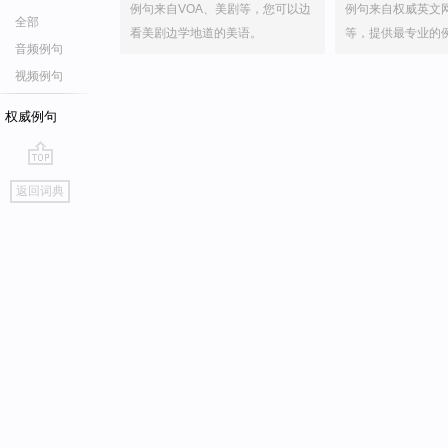
例句来自VOA、美剧等，您可以边
例句来自权威英文
全部
看美剧边学地道的美语。
等，提供最专业的
音频例句
视频例句
权威例句
go
返回词典
top