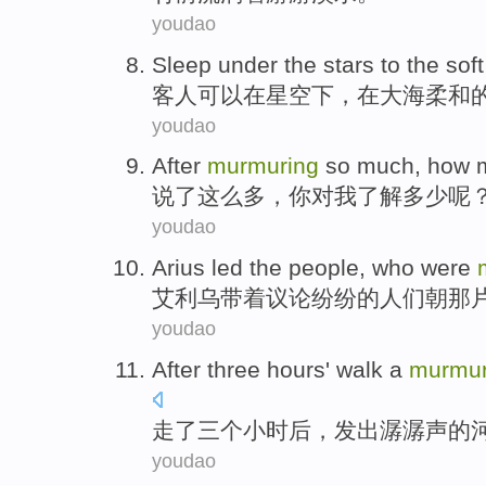
youdao
Sleep
under
the
stars
to the
soft
客人可以在
星空
下
，在
大海
柔和
youdao
After
murmuring
so
much
, how
说
了这么
多
，
你
对
我
了解
多少
呢
youdao
Arius
led
the
people
, who
were
艾利乌
带着
议论
纷纷
的
人们
朝
那
youdao
After
three
hours
'
walk
a
murmur
走
了
三个
小时
后
，发出
潺潺
声的
youdao