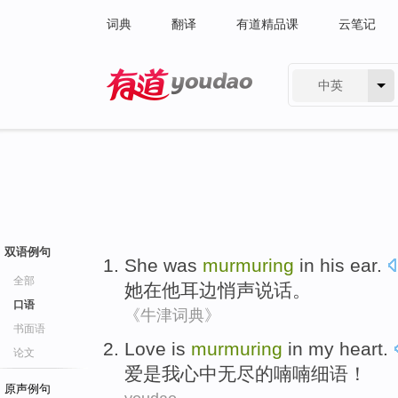
词典
翻译
有道精品课
云笔记
中英
有道 - 网易旗下搜索
双语例句
She
was
murmuring
in
his
ear
.
全部
她
在
他
耳边
悄声
说话。
口语
《牛津词典》
书面语
Love
is
murmuring
in
my
heart
.
论文
爱
是
我
心中无尽的
喃喃
细语！
原声例句