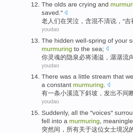
The olds
are crying
and
murmur
saved
."
老
人们
在
哭泣，
含混不清说
，“
吉
youdao
The
hidden well-spring
of
your
s
murmuring
to
the sea
;
你
灵魂
的
隐
泉必将涌溢，
潺潺
流
youdao
There was
a
little stream that w
a
constant
murmuring
.
有
一
条
小溪
流下
斜坡
，发出不
间
youdao
Suddenly
,
all
the "voices" surro
fell into
a
murmuring
,
meaningle
突然间
，
所有
关于
这位女士
境况