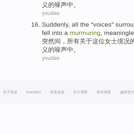
义的
噪声
中。
youdao
Suddenly
,
all
the "voices" surro
fell into
a
murmuring
,
meaningle
突然间
，
所有
关于
这位女士
境况
义的
噪声
中。
youdao
关于有道
Investors
有道智选
官方博客
技术博客
诚聘英