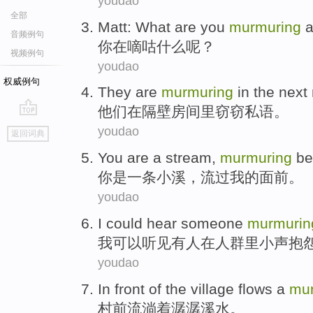
youdao
全部
Matt:
What
are
you
murmuring
a
音频例句
你
在嘀咕
什么
呢？
视频例句
youdao
权威例句
They
are
murmuring
in
the next
他们
在
隔壁
房间里
窃窃
私语。
go
youdao
返回词典
top
You
are
a
stream
,
murmuring
be
你
是
一
条小溪
，
流过
我
的
面前
。
youdao
I
could
hear
someone
murmurin
我
可以
听见
有人
在
人群
里小声抱
youdao
In
front
of the
village
flows
a
mu
村
前
流淌
着
潺潺溪水。