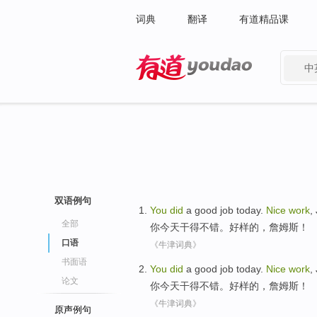
词典
翻译
有道精品课
中
有道 - 网易旗下搜索
双语例句
You
did
a good
job
today
.
Nice
work
,
全部
你
今天
干
得
不错。
好样的
，詹姆斯！
口语
《牛津词典》
书面语
You
did
a good
job
today
.
Nice
work
,
论文
你
今天
干
得
不错。
好样的
，詹姆斯！
《牛津词典》
原声例句