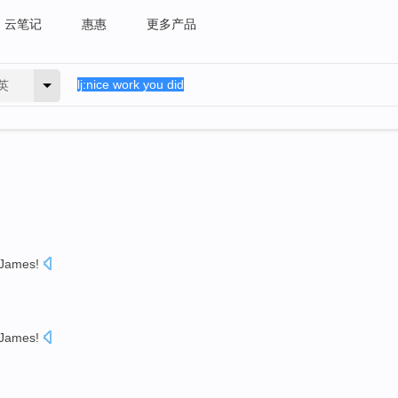
云笔记
惠惠
更多产品
英
James
!
James
!