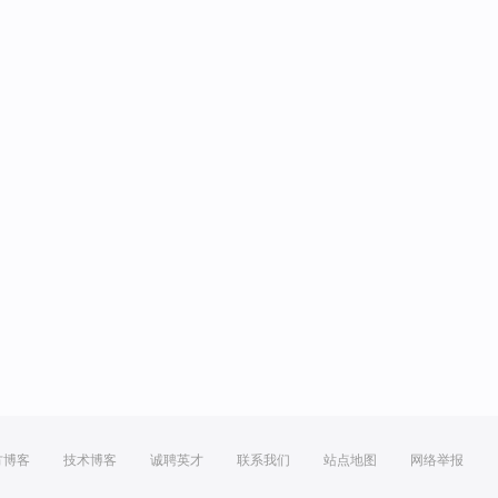
方博客
技术博客
诚聘英才
联系我们
站点地图
网络举报