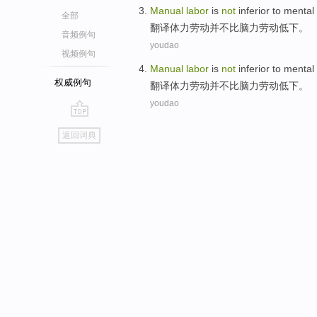
Manual
labor
is
not
inferior
to
mental
全部
翻译体力
劳动
并不
比
脑力
劳动
低下
。
音频例句
youdao
视频例句
Manual
labor
is
not
inferior
to
mental
权威例句
翻译体力
劳动
并不
比
脑力
劳动
低下
。
youdao
go
返回词典
top