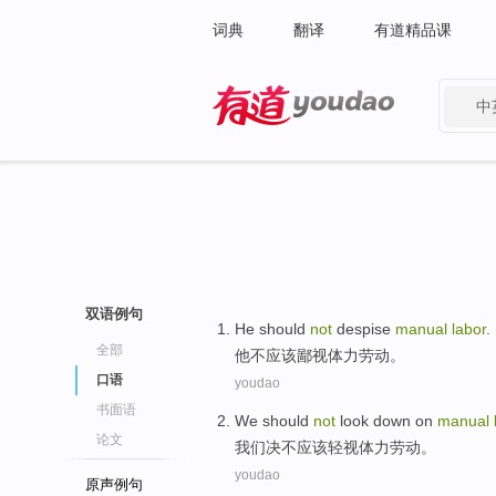
词典
翻译
有道精品课
中
有道 - 网易旗下搜索
双语例句
He
should
not
despise
manual
labor
.
全部
他
不
应该
鄙视
体力
劳动
。
口语
youdao
书面语
We
should
not
look down on
manual
论文
我们
决不
应该
轻视
体力
劳动
。
youdao
原声例句