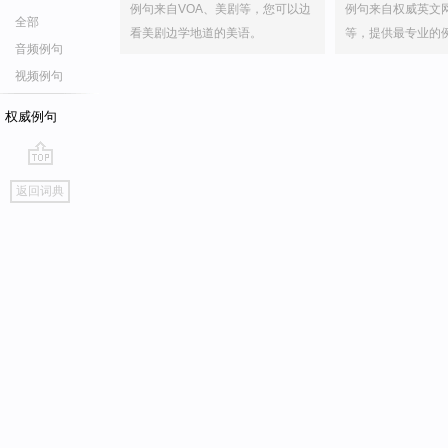
例句来自VOA、美剧等，您可以边
例句来自权威英文
全部
看美剧边学地道的美语。
等，提供最专业的
音频例句
视频例句
权威例句
go
返回词典
top