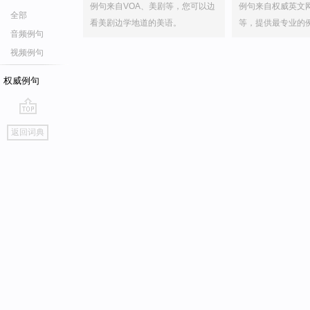
例句来自VOA、美剧等，您可以边
例句来自权威英文
全部
看美剧边学地道的美语。
等，提供最专业的
音频例句
视频例句
权威例句
go
返回词典
top