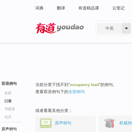
词典
翻译
有道精品课
云笔记
中英
有道 - 网易旗下搜索
双语例句
当前分类下找不到"
occupancy load
"的例句。
查看双语例句下的
全部例句
全部
口语
书面语
或者看看其他分类：
论文
原声例句
权威例
原声例句