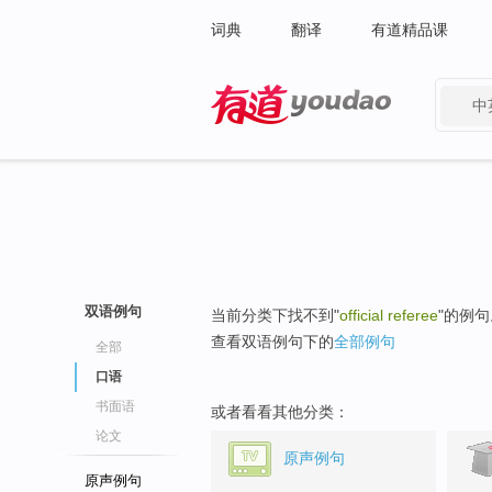
词典
翻译
有道精品课
中
有道 - 网易旗下搜索
双语例句
当前分类下找不到"
official referee
"的例句
查看双语例句下的
全部例句
全部
口语
书面语
或者看看其他分类：
论文
原声例句
原声例句