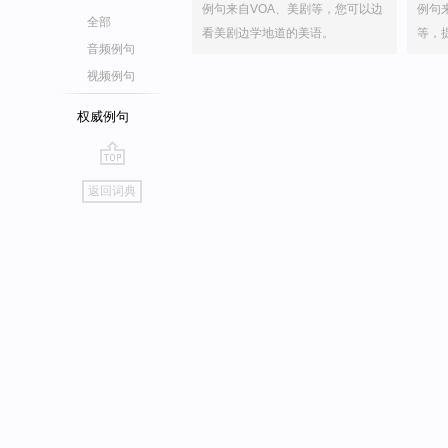
例句来自VOA、美剧等，您可以边
例句
全部
看美剧边学地道的美语。
等，
音频例句
视频例句
权威例句
go
返回词典
top