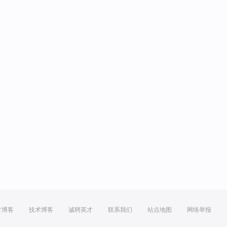
方博客
技术博客
诚聘英才
联系我们
站点地图
网络举报