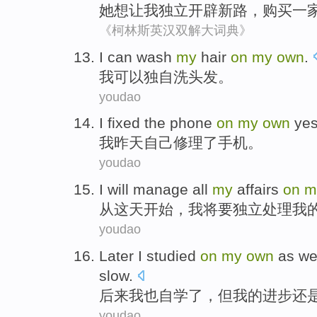
她
想让
我
独立开辟
新路，
购买
一
《柯林斯英汉双解大词典》
I
can
wash
my
hair
on
my
own
.
我
可以
独自洗
头发
。
youdao
I
fixed
the
phone
on
my
own
yes
我
昨天
自己
修理
了
手机
。
youdao
I
will
manage
all
my
affairs
on
m
从
这天
开始，
我
将要独立
处理
我
youdao
Later
I
studied
on
my
own
as we
slow
.
后来
我
也
自学
了，
但
我
的
进步
还
youdao