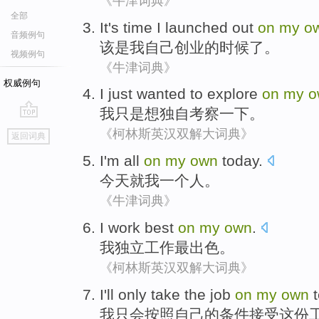
《牛津词典》
全部
It
's
time
I
launched out
on
my
o
音频例句
该
是
我
自己
创业
的
时候
了。
视频例句
《牛津词典》
权威例句
I
just
wanted to
explore
on
my
o
我
只是
想
独自
考察一下
。
go
《柯林斯英汉双解大词典》
返回词典
top
I
'm all
on
my
own
today.
今天
就
我
一个
人。
《牛津词典》
I
work
best
on
my
own
.
我
独立
工作
最出色
。
《柯林斯英汉双解大词典》
I
'll
only
take
the job
on
my
own
我
只
会
按照
自己
的条件
接受
这份