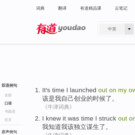
词典
翻译
有道精品课
云笔记
中英
有道 - 网易旗下搜索
双语例句
It
's
time
I
launched
out
on
my
o
全部
该
是
我
自己
创业
的
时候
了。
口语
《牛津词典》
书面语
I
knew
it was time I
struck
out
o
论文
我
知道
我该
独立谋生
了
。
原声例句