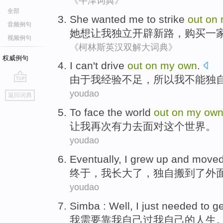
《牛津词典》
全部
She
wanted
me
to
strike
out
on
音频例句
她
想让
我
独立开辟
新路，
购买
一
视频例句
《柯林斯英汉双解大词典》
权威例句
I
can't
drive
out
on
my
own
.
由于
我
经验不足，所以
我
不能
独
go
youdao
返回词典
top
To
face
the
world
out
on
my
ow
让
我
再次
有力
去
面对
这个
世界
。
youdao
Eventually
,
I
grew up
and
move
终于
，
我
长大
了，
独自
搬
到了
外
youdao
Simba :
Well
,
I
just
needed to
ge
我
需要
靠
我
自己
过
我
自己的人生