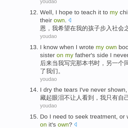
youdao
Well
,
I
hope to
teach
it to
my
chi
their
own
.
恩
，
我
希望
在
我
的
孩子
步入社会
youdao
I know
when
I
wrote
my
own
bo
sister
on
my
father
's side
I
neve
后来
当
我
写完
那
本书
时，另
一个
了我们。
youdao
I
dry the tears
I
've never
shown
藏起
眼泪
不
让人
看到
，
我
只有
自
youdao
Do
I
need to
seek
treatment
,
or
w
on
it's
own
?