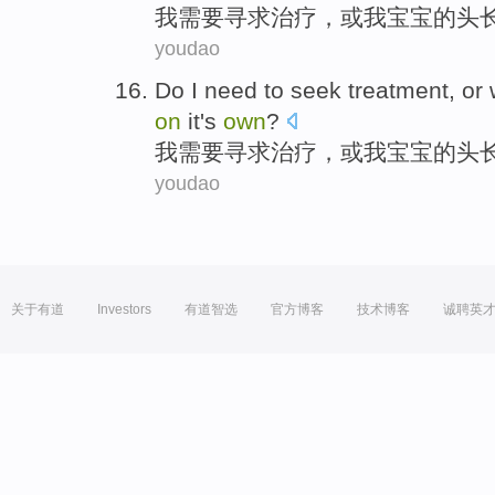
我
需要
寻求
治疗
，
或
我
宝宝
的
头
youdao
Do
I
need to
seek
treatment
,
or
w
on
it's
own
?
我
需要
寻求
治疗
，
或
我
宝宝
的
头
youdao
关于有道
Investors
有道智选
官方博客
技术博客
诚聘英