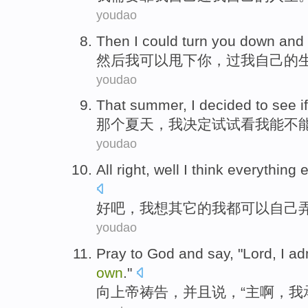
youdao
Then
I
could
turn
you
down
and
然后
我
可以
甩
下
你
，过
我
自己的
youdao
That
summer
,
I
decided to
see if
那个
夏天
，
我
决定
试试看
我
能不
youdao
All right
, well
I
think
everything e
好
吧，
我
想
其它
的我都
可以
自己
youdao
Pray
to
God
and
say
, "
Lord
,
I
ad
own
."
向
上帝
祷告
，
并且
说
，“
主啊
，
我