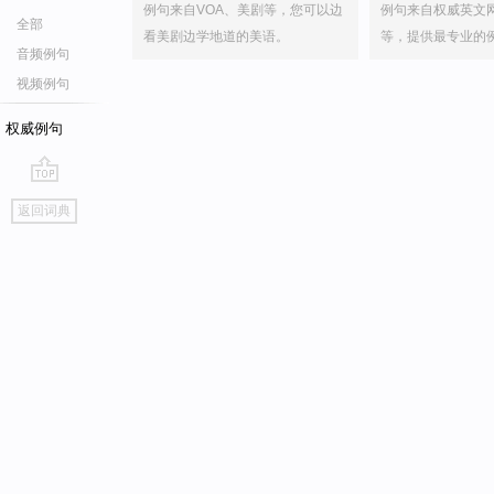
例句来自VOA、美剧等，您可以边
例句来自权威英文
全部
看美剧边学地道的美语。
等，提供最专业的
音频例句
视频例句
权威例句
go
返回词典
top