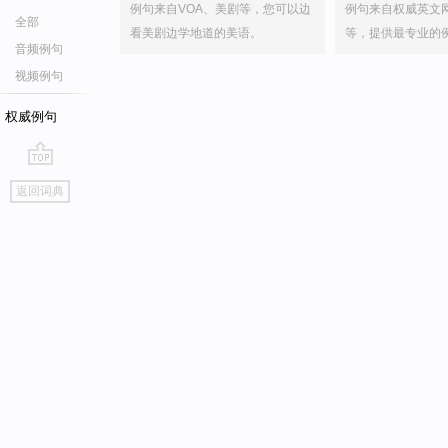
例句来自VOA、美剧等，您可以边
例句来自权威英文
全部
看美剧边学地道的美语。
等，提供最专业的
音频例句
视频例句
权威例句
go
返回词典
top