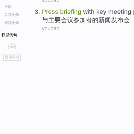
youdao
全部
Press
briefing
with
key
meeting
音频例句
与
主要
会议
参加者
的
新闻
发布会
视频例句
youdao
权威例句
go
返回词典
top