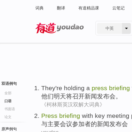
词典
翻译
有道精品课
云笔记
中英
有道 - 网易旗下搜索
双语例句
They
're
holding a
press
briefing
全部
他们
明天
将
召开
新闻
发布会
。
口语
《柯林斯英汉双解大词典》
书面语
Press
briefing
with
key
meeting
论文
与
主要
会议
参加者
的
新闻
发布会
原声例句