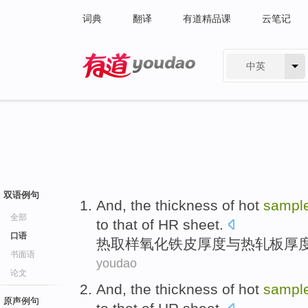
词典
翻译
有道精品课
云笔记
中英
有道 - 网易旗下搜索
双语例句
And
, the
thickness
of
hot
sampl
全部
to that of HR
sheet
.
口语
热
取样
氧化铁皮
厚度
与
热轧板厚
书面语
youdao
论文
And
, the
thickness
of
hot
sampl
原声例句