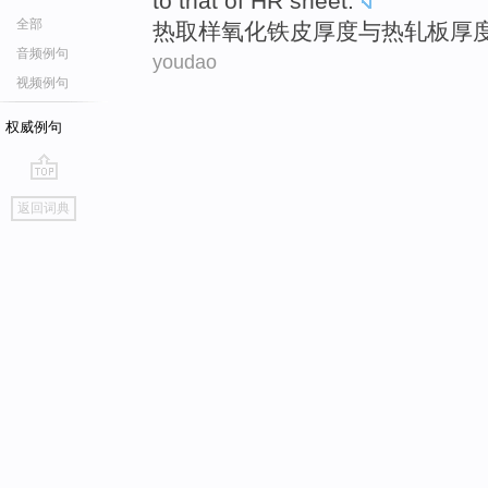
to that of HR
sheet
.
全部
热
取样
氧化铁皮
厚度
与
热轧板厚
音频例句
youdao
视频例句
权威例句
go
返回词典
top