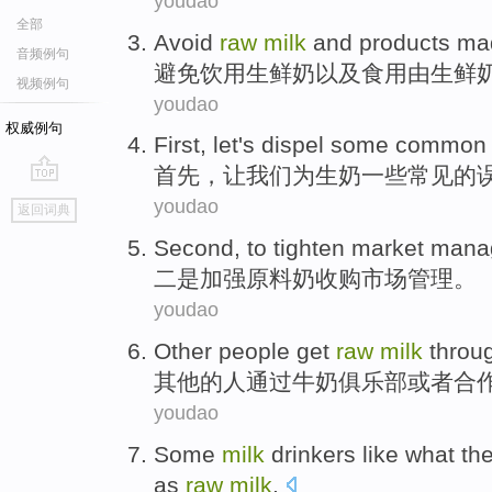
youdao
全部
Avoid
raw
milk
and
products
ma
音频例句
避免
饮用
生
鲜奶
以及
食用
由
生鲜
视频例句
youdao
权威例句
First
,
let
's
dispel
some
common
首先
，
让
我们
为生
奶
一些
常见
的
go
youdao
返回词典
top
Second
,
to tighten
market
mana
二
是
加强
原料
奶
收购
市场
管理
。
youdao
Other
people
get
raw
milk
throu
其他
的
人
通过
牛奶
俱乐部
或者
合
youdao
Some
milk
drinkers
like
what
th
as
raw
milk
.