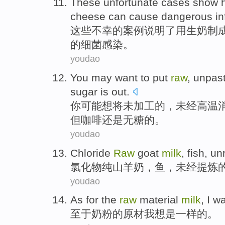
These
unfortunate
cases
show 
cheese
can cause
dangerous
in
这些
不幸
的
案例
说明
了
用
生
奶
制
的细菌
感染
。
youdao
You
may
want to
put
raw
,
unpast
sugar
is out.
你
可能
想
将
未加工
的，
未经高温
但
咖啡还是无糖的。
youdao
Chloride
Raw
goat
milk
,
fish
,
un
氯化物
纯
山
羊奶，
鱼
，
未经提炼
youdao
As for
the
raw
material
milk
,
I
wa
至于
奶粉
的
原材
我
想
是
一样的。