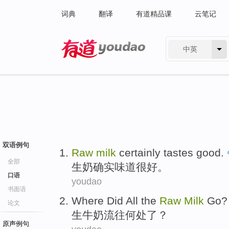
词典
翻译
有道精品课
云笔记
中英
有道 - 网易旗下搜索
双语例句
Raw
milk
certainly
tastes
good
.
全部
生
奶
确实
味道
很好
。
口语
youdao
书面语
Where Did All
the
Raw
Milk
Go
?
论文
生
牛奶流
往
何处
了？
原声例句