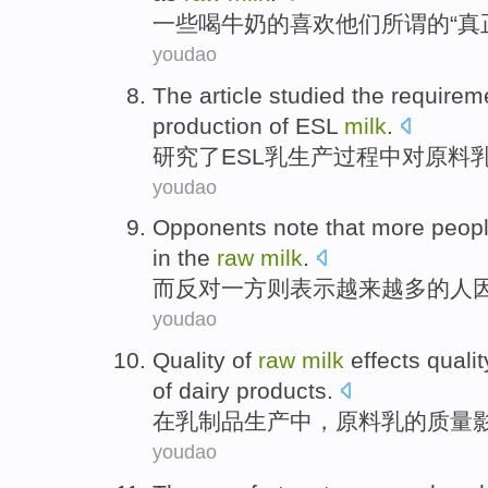
一些
喝
牛奶
的
喜欢
他们
所谓
的“
真
youdao
The article
studied
the
requirem
production
of ESL
milk
.
研究了ESL
乳
生产过程
中
对
原料
youdao
Opponents
note that
more
peopl
in the
raw
milk
.
而
反对
一方则表示
越来越多
的
人
youdao
Quality
of
raw
milk
effects
qualit
of
dairy products
.
在
乳制品
生产
中，
原料
乳
的
质量
youdao