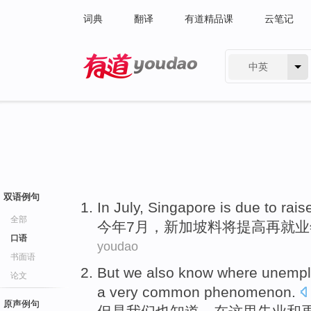
词典
翻译
有道精品课
云笔记
中英
有道 - 网易旗下搜索
双语例句
In July
,
Singapore
is
due to
rais
全部
今年
7月，
新加坡
料
将
提高
再
就业
口语
youdao
书面语
But
we
also
know
where
unempl
论文
a very
common
phenomenon
.
原声例句