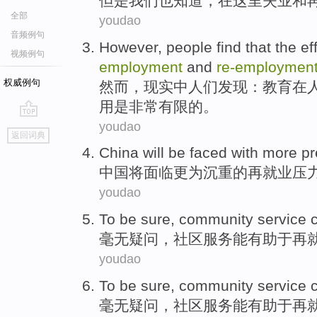
但是
我们
也
知道
，在
这里
失业
和
全部
youdao
音频例句
However
,
people
find
that
the
ef
视频例句
employment
and
re-employmen
权威例句
然而
，现实
中
人们
发现
：
教育
在
用
是
非常有限
的。
youdao
go
返回词典
top
China
will be
faced with
more
pr
中国
将
面临
更为
沉重
的
再
就业
压
youdao
To be sure
,
community
service
毫无
疑问，
社区
服务
能
有助于
再
youdao
To be sure
,
community
service
毫无
疑问，
社区
服务
能
有助于
再