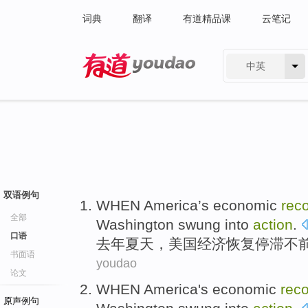
词典
翻译
有道精品课
云笔记
中英
有道 - 网易旗下搜索
双语例句
WHEN America’s
economic
rec
全部
Washington
swung
into
action
.
口语
去年
夏天
，美国
经济
恢复
停滞不
书面语
youdao
论文
WHEN
America's
economic
rec
原声例句