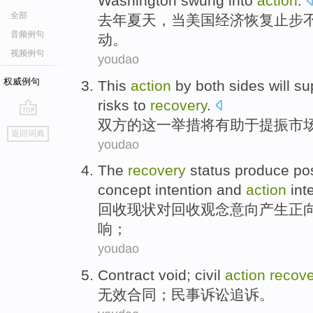
Washington
swung into
action
.
全部
去年
夏天
，
当
美国
经济
恢复
止步
音频例句
动
。
视频例句
youdao
权威例句
This
action
by
both sides
will
su
risks
to
recovery
.
双方
的
这
一
举措
将
有助于提振市
go
返回词典
top
youdao
The
recovery
status
produce
pos
concept
intention
and
action
int
回收
现状
对
回收
观念
意向
产生
正
响
；
youdao
Contract
void
;
civil
action
recove
无效
合同
；
民事
诉讼
追诉
。