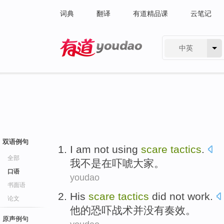
词典
翻译
有道精品课
云笔记
中英
有道 - 网易旗下搜索
双语例句
I am
not
using
scare
tactics
.
全部
我
不是
在
吓唬
大家。
口语
youdao
书面语
His
scare
tactics
did not
work
.
论文
他
的
恐吓
战术
并
没有
奏效
。
原声例句