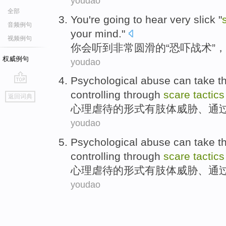
youdao
全部
You
're going
to
hear
very
slick
"
音频例句
your
mind
."
视频例句
你
会
听到
非常
圆滑的
“
恐吓
战术
”，
权威例句
youdao
Psychological
abuse can take
t
go
controlling
through
scare
tactics
返回词典
top
心理
虐待
的
形式
有
肢体
威胁
、
通
youdao
Psychological
abuse can take
t
controlling
through
scare
tactics
心理
虐待
的
形式
有
肢体
威胁
、
通
youdao