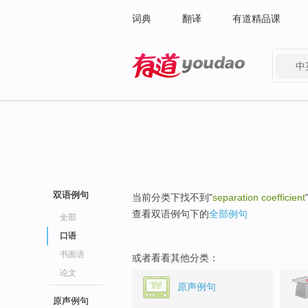
词典
翻译
有道精品课
中
有道 - 网易旗下搜索
双语例句
当前分类下找不到"
separation coefficient
查看双语例句下的
全部例句
全部
口语
书面语
或者看看其他分类：
论文
原声例句
原声例句