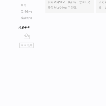
例句来自VOA、美剧等，您可以边
例句
全部
看美剧边学地道的美语。
等，
音频例句
视频例句
权威例句
go
返回词典
top