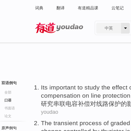
词典
翻译
有道精品课
云笔记
中英
有道 - 网易旗下搜索
双语例句
Its
important
to
study
the
effect
全部
compensation
on
line
protection
口语
研究
串联
电容
补偿
对
线路
保护
的
书面语
youdao
论文
The
transient
process
of
graded
原声例句