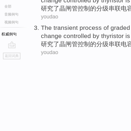
change
controlled
by thyristor
i
全部
研究了
晶
闸管
控制
的
分级
串联
电
音频例句
youdao
视频例句
The
transient
process
of
graded
权威例句
change
controlled
by thyristor
i
研究了
晶
闸管
控制
的
分级
串联
电
youdao
go
返回词典
top