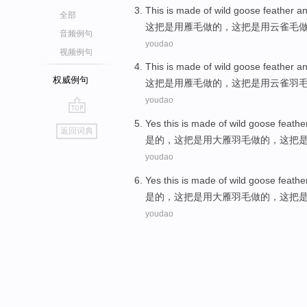
This
is
made
of
wild goose
feather
an
全部
这
把
是
用
雁
毛
做
的
，这把是用
云雀
毛
音频例句
youdao
视频例句
This
is
made
of
wild goose
feather
an
权威例句
这
把
是
用
雁
毛
做
的
，这把是用
云雀
羽
youdao
go
Yes
this
is
made
of
wild goose
feathe
返回词典
top
是的
，
这
把
是
用
大雁
羽毛
做
的
，这把
youdao
Yes
this
is
made
of
wild goose
feathe
是的
，
这
把
是
用
大雁
羽毛
做
的
，这把
youdao