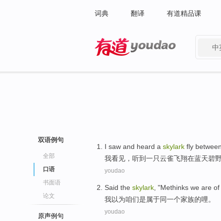
词典
翻译
有道精品课
中
有道 - 网易旗下搜索
双语例句
I
saw
and
heard
a
skylark
fly
betwee
全部
我
看见
，
听到
一
只
云雀
飞翔
在蓝天碧
口语
youdao
书面语
Said the
skylark
, "Methinks
we
are
of
论文
我以为
咱们
是
属于
同一个
家族
的
哩
。
youdao
原声例句