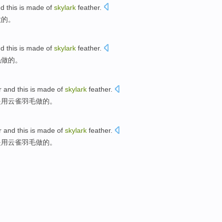
d this is made of
skylark
feather.
做的。
d this is made of
skylark
feather
.
毛
做的。
r
and this is made of
skylark
feather.
是用
云雀
羽毛做的。
r
and this is made of
skylark
feather.
是用
云雀
羽毛做的。