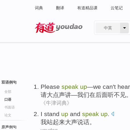
词典
翻译
有道精品课
云笔记
中英
有道 - 网易旗下搜索
双语例句
Please
speak
up
—
we
can't hear
全部
请
大点声
讲—
我们
在后面听
不见
口语
《牛津词典》
书面语
I stand
up
and
speak
up
.
论文
我站
起来
大声
说话。
原声例句