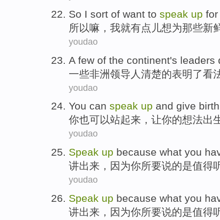
So
I
sort of
want to
speak
up
for
所以
嘛，
我
就
有点儿
想
为
那些
新
youdao
A
few
of
the
continent
's leaders
一些
非洲
领导人
清楚
的
表明了看
youdao
You
can
speak
up
and
give
birth
你
也
可以
站
起来
，
让
你
的
想法
出
youdao
Speak
up
because
what you
ha
讲
出来，
因为
你
所
要说
的
是
值得
youdao
Speak
up
because
what you
ha
讲
出来，
因为
你
所
要说
的
是
值得