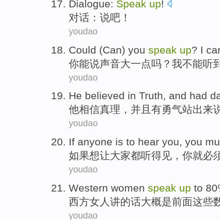
Dialogue
:
Speak
up
!
对话
：
说吧
！
youdao
Could (
Can
) you
speak
up
?
I
can
你
能
说
声音大一点吗？
我
不能
听
youdao
He
believed in
Truth
,
and
had
da
他
相信
真理
，
并且
有
勇气
站出来
youdao
If
anyone
is
to hear
you
,
you
mu
如果
想让大家
都
听得
见，
你就
必
youdao
Western
women
speak
up
to 8
西方
女人
讲的话大概
是前面
这些
youdao