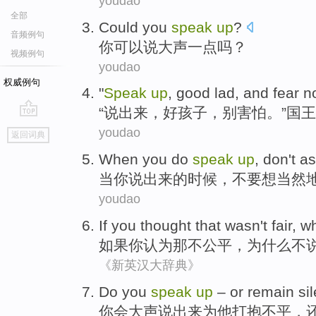
youdao
全部
Could
you
speak
up
?
音频例句
你
可以说
大声一点吗？
视频例句
youdao
权威例句
"
Speak
up
,
good lad
, and
fear n
“
说
出来，
好孩子
，别
害怕
。”国王
go
youdao
返回词典
top
When
you do
speak
up
,
don't
a
当
你
说
出来的时候，
不要
想当然
youdao
If
you
thought
that
wasn
't
fair
,
w
如果
你
认为
那
不
公平
，
为什么
不
《新英汉大辞典》
Do you
speak
up
–
or
remain sil
你
会大声说出来
为他打抱不平，