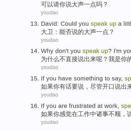
可以
请你
说
大声一点吗？
youdao
David
:
Could you
speak
up
a lit
大卫
：
能否
说
的大声
一点
？
youdao
Why
don't
you
speak
up
?
I
'm
yo
为什么
不
直接
说出来呢？
我
是
你
youdao
If
you
have
something
to say
,
s
如果
你
有
话
要说
，
尽管开口说
出
youdao
If
you
are frustrated
at
work
,
sp
如果
你
感觉
在
工作
中
诸事
不顺，
youdao