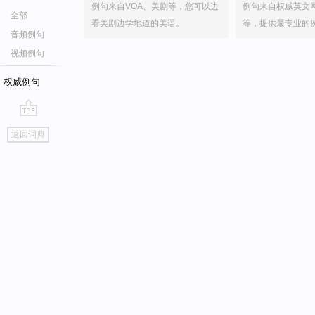
例句来自VOA、美剧等，您可以边
例句来自权威英文
全部
看美剧边学地道的美语。
等，提供最专业的
音频例句
视频例句
权威例句
go
返回词典
top