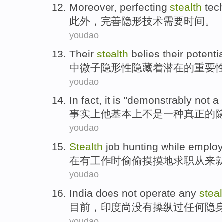
Moreover
,
perfecting
stealth
tec
此外
，
完善
隐形
技术
需要
时间
。
youdao
Their
stealth
belies their
potenti
中微子
隐形性
隐藏
着
潜在
的重要
youdao
In fact
, it is "demonstrably
not
a
事实上
他基本上
不是
一种
真正
的
youdao
Stealth
job hunting
while emplo
在
有
工作
时
偷偷摸摸地
求职
从来
youdao
India
does not
operate
any
steal
目前
，
印度
尚
没有
操纵
过任何
隐
youdao