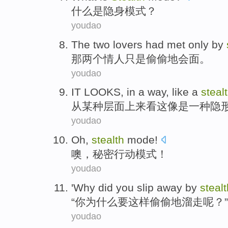
什么
是
隐身
模式
？
youdao
The
two
lovers
had met
only
by
那
两个
情人
只是
偷偷
地会面。
youdao
IT LOOKS, in
a
way,
like
a
steal
从某种层面上来看这
像是
一种
隐
youdao
Oh
,
stealth
mode
!
噢
，
秘密行动
模式
！
youdao
'
Why did
you
slip away by
stealt
“
你
为什么
要
这样
偷偷地
溜走
呢？”
youdao