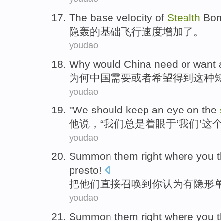
The
base
velocity
of
Stealth
Bom
隐
轰
的
基础
飞行速度
增加
了
。
youdao
Why would
China
need
or
want
为何
中国
需要
或者
希望
得到
这种
youdao
"
We
should keep
an eye on the
他
说
，“
我们
总是
着眼于
‘
我们
’
这
youdao
Summon
them
right
where
you
presto!
把
他们
直接
召唤
到
你
认为
有隐形
youdao
Summon
them
right
where
you