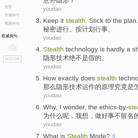
意外
隐形
？
全部
youdao
音频例句
Keep it
stealth
. Stick to the plan
视频例句
秘密进行。按计划
行事
。
权威例句
youdao
Stealth
technology
is
hardly
a s
go
隐形
技术
绝不
是
假
的。
返回词典
top
youdao
How
exactly does
stealth
techno
那么
隐形
技术
运作
的原理
究竟
是
youdao
Why
,
I
wonder
,
the
ethics-by-
ste
为什么
呢，
我
想
，做好事不
留名
youdao
What
is
Stealth
Mode
?