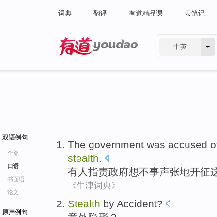
词典
翻译
有道精品课
云笔记
中英
有道 - 网易旗下搜索
双语例句
The government
was accused
o
全部
stealth
.
口语
有人
指责
政府
想不事声张
地
开征
书面语
《牛津词典》
论文
Stealth
by Accident
?
原声例句