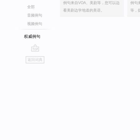
例句来自VOA、美剧等，您可以边
例句
全部
看美剧边学地道的美语。
等，
音频例句
视频例句
权威例句
go
返回词典
top