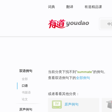
词典
翻译
有道精品课
中
有道 - 网易旗下搜索
双语例句
当前分类下找不到"
summate
"的例句。
查看双语例句下的
全部例句
全部
口语
书面语
或者看看其他分类：
论文
原声例句
原声例句