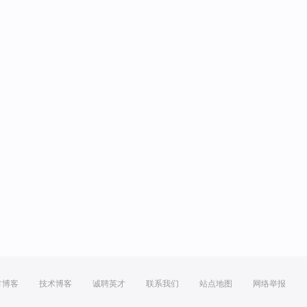
方博客
技术博客
诚聘英才
联系我们
站点地图
网络举报