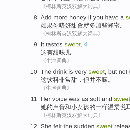
《柯林斯英汉双解大词典》
Add
more
honey
if
you
have a
s
如果
你
嗜好
甜食就
多加些
蜂蜜
。
《柯林斯英汉双解大词典》
It
tastes
sweet
.
这
有
甜
味儿。
《牛津词典》
The
drink
is very
sweet
,
but
not
这
饮料
非常
甜
，
但
并不
腻
。
《牛津词典》
Her
voice
was
as
soft
and
swee
她
的
声音
和
小
女孩
的
一样
温柔
悦
《柯林斯英汉双解大词典》
She
felt
the
sudden
sweet
relea