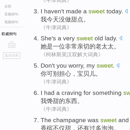
《牛津词典》
全部
I
haven't
made
a
sweet
today
.
音频例句
我
今天
没
做
甜点
。
视频例句
《牛津词典》
权威例句
She
's
a
very
sweet
old lady
.
她
是
一位
非常
亲切的
老太太
。
go
《柯林斯英汉双解大词典》
返回词典
top
Don't
you
worry
,
my
sweet
.
你
可
别
担心
，
宝贝儿
。
《牛津词典》
I
had a craving for
something
sw
我
馋
甜
的
东西
。
《牛津词典》
The champagne was
sweet
an
香槟
不仅
甜
，还有
过多
泡泡。