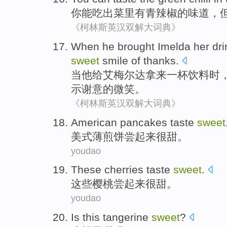
你
能
吃
出
菜里
有
青
辣椒
的
味道，
《柯林斯英汉双解大词典》
When
he
brought Imelda
her
dri
sweet
smile
of
thanks
.
当
他
给
艾梅尔达拿来
一杯饮料
时
示谢意
的
微笑
。
《柯林斯英汉双解大词典》
American
pancakes
taste
sweet
美式
薄煎饼
尝起来
很甜
。
youdao
These
cherries
taste
sweet
.
这些
樱桃
尝起来
很甜
。
youdao
Is
this
tangerine
sweet
?