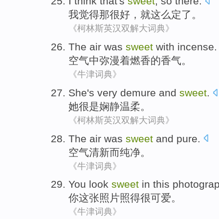
I
think
that
's
sweet
,
so
there
.
我
觉得
那
很
好
，
就这么
定
了。
《柯林斯英汉双解大词典》
The air
was
sweet
with
incense
.
空气
中
弥漫
着
燃
香
的香气。
《牛津词典》
She
's very
demure and
sweet
.
她
很
是
娴静
温柔
。
《柯林斯英汉双解大词典》
The air
was
sweet
and
pure
.
空气
清新
而
纯净
。
《牛津词典》
You
look
sweet
in
this
photogra
你
这
张照
片
照得
很可爱
。
《牛津词典》