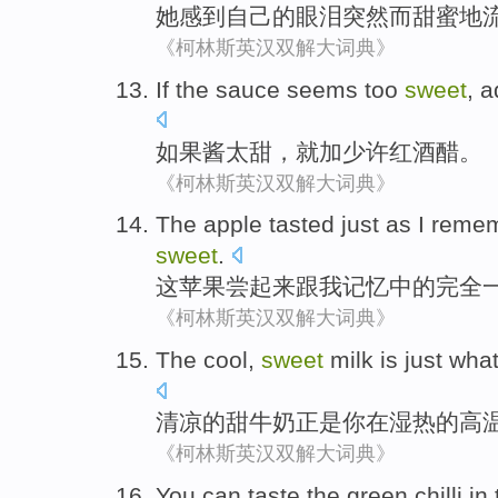
她
感到
自己
的
眼泪
突然而
甜蜜
地
《柯林斯英汉双解大词典》
If
the
sauce seems
too
sweet
,
a
如果
酱
太
甜
，
就加
少许
红酒
醋
。
《柯林斯英汉双解大词典》
The
apple
tasted
just as
I
reme
sweet
.
这
苹果
尝
起来跟
我
记忆中的
完全
《柯林斯英汉双解大词典》
The cool
,
sweet
milk
is just wha
清凉
的甜
牛奶
正是
你
在
湿热
的高
《柯林斯英汉双解大词典》
You
can
taste
the
green
chilli
in