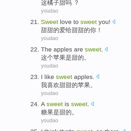
这
橘子
甜
吗 ？
youdao
Sweet
love
to
sweet
you
!
甜甜的
爱
给
甜甜的
你
！
youdao
The
apples
are
sweet
.
这个
苹果
是
甜的
。
youdao
I
like
sweet
apples
.
我
喜欢
甜甜的
苹果
。
youdao
A
sweet
is
sweet
.
糖果
是
甜
的。
youdao