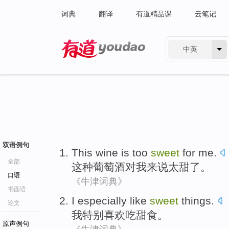
词典
翻译
有道精品课
云笔记
中英
有道 - 网易旗下搜索
双语例句
This
wine
is too
sweet
for
me
.
全部
这种
葡萄酒
对
我
来说
太
甜
了。
口语
《牛津词典》
书面语
I
especially
like
sweet
things
.
论文
我
特别
喜欢
吃
甜食
。
原声例句