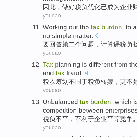
因此
，做好
税负
优化
已成为
企业
youdao
Working
out the
tax
burden
,
to
a
no simple
matter
.
要
回答
第二
个
问题
，
计算课税
负
youdao
Tax
planning is
different
from th
and
tax
fraud
.
税收
筹划
不同
于
税负
转嫁
，更不
youdao
Unbalanced
tax
burden
, which 
competition
between
enterprise
税负
不平，
不利于
企业
平等
竞争
youdao