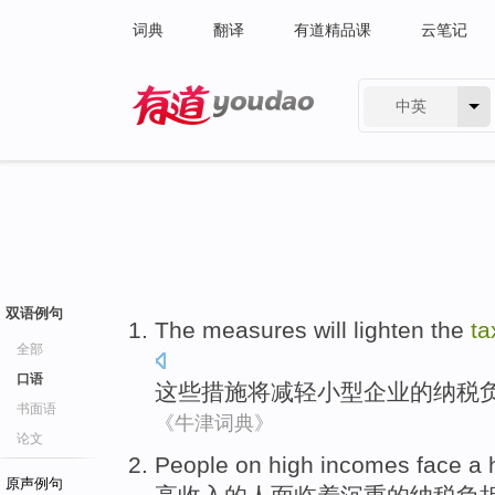
词典
翻译
有道精品课
云笔记
中英
有道 - 网易旗下搜索
双语例句
The
measures
will
lighten
the
ta
全部
口语
这些
措施
将
减轻
小型
企业
的
纳税
书面语
《牛津词典》
论文
People
on
high
incomes
face
a
原声例句