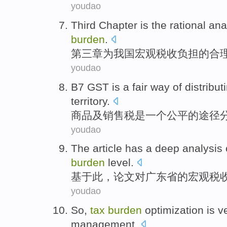
youdao
Third
Chapter
is the
rational
ana
burden
.
第三
章
为
我国
宏观税收负担的
合
youdao
B7
GST
is
a
fair
way
of
distribut
territory.
商品及销售税
是
一个
公平
的
途径
youdao
The
article
has a
deep
analysis
burden
level.
基于
此
，
论文
对
广东省
的
宏观
税
youdao
So
,
tax
burden
optimization
is
v
management
.