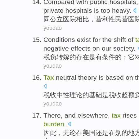
Compared
with
public
hospitals
private
hospitals
is too heavy.
同
公立
医院
相比
，
营利性
民营
医
youdao
Conditions
exist
for
the
shift
of
t
negative
effects
on
our
society
.
税负
转嫁
的
存在是
有
条件
的
；
它
youdao
Tax
neutral
theory
is
based
on
t
税收
中性
理论
的
基础
是
税收
超额
youdao
There
, and
elsewhere
,
tax
rises
burden
.
因此
，无论在美国还是在
别的
地