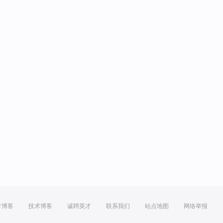
方博客
技术博客
诚聘英才
联系我们
站点地图
网络举报