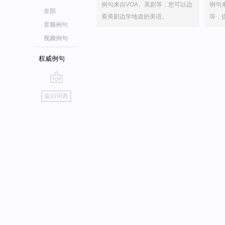
例句来自VOA、美剧等，您可以边
例句
全部
看美剧边学地道的美语。
等，
音频例句
视频例句
权威例句
go
返回词典
top