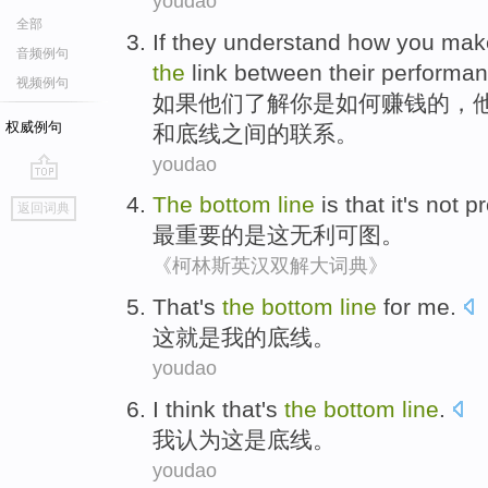
youdao
全部
If
they
understand
how
you
mak
音频例句
the
link
between
their
performa
视频例句
如果
他们
了解
你
是如何
赚钱
的，
权威例句
和
底线
之间
的
联系
。
youdao
go
The
bottom
line
is
that it
's
not pr
返回词典
top
最
重要的
是
这
无
利可图。
《柯林斯英汉双解大词典》
That
's
the
bottom
line
for
me
.
这
就是
我
的
底线
。
youdao
I
think
that
's
the
bottom
line
.
我
认为
这
是
底线
。
youdao