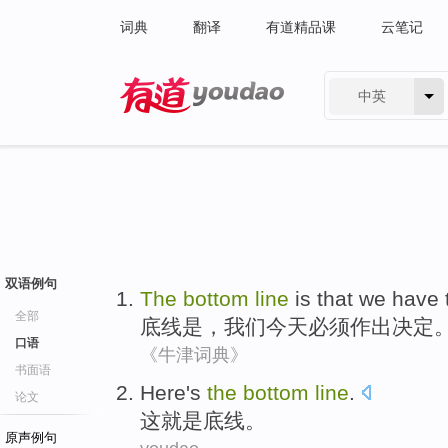
词典
翻译
有道精品课
云笔记
中英
有道 - 网易旗下搜索
双语例句
The
bottom
line
is
that
we
have 
全部
底线
是
，
我们
今天
必须
作出
决定
口语
《牛津词典》
书面语
Here
's
the
bottom
line
.
论文
这
就是
底线
。
原声例句