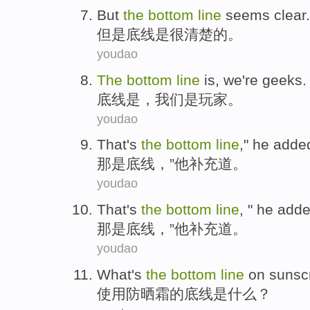
But
the
bottom
line
seems
clear
.
但是
底线
是
很清楚
的。
youdao
The
bottom
line
is
,
we
're
geeks
.
底线
是
，
我们
是
玩家
。
youdao
That
's
the
bottom
line
,"
he
adde
那
是
底线
，”
他
补充道
。
youdao
That
's
the
bottom
line
, "
he
add
那
是
底线
，”
他
补充道
。
youdao
What
's
the
bottom
line
on sunsc
使用
防晒霜
的
底线
是
什么
？