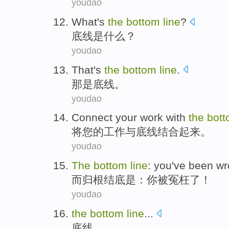
youdao
What
's
the
bottom
line
?
底线
是
什么
？
youdao
That
's
the
bottom
line
.
那
是
底线
。
youdao
Connect
your
work
with
the
bot
将
您
的
工作
与
底线
结合起来。
youdao
The
bottom
line
:
you
've been w
而
归根结底
是：
你
被
冤枉了！
youdao
the
bottom
line
...
底线
……