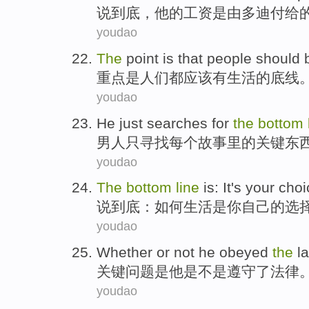
说到底，
他
的工资
是
由多
迪
付给
youdao
The
point
is
that people
should
重点
是
人们
都
应该
有
生活的
底线
youdao
He
just
searches for
the
bottom
男人
只
寻找
每个
故事里
的
关键
东
youdao
The
bottom
line
is
: It's
your
choi
说到底
：
如何
生活
是
你自己
的
选
youdao
Whether or not
he
obeyed
the
l
关键问题
是
他
是不是
遵守
了
法律
youdao