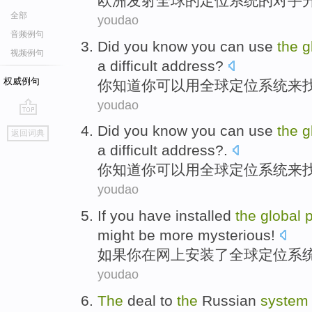
欧洲
发射
全球
的
定位
系统的对手
全部
youdao
音频例句
Did
you
know
you
can
use
the
g
视频例句
a
difficult
address
?
权威例句
你
知道
你
可以
用
全球
定位
系统
来
youdao
go
Did
you
know
you
can
use
the
g
返回词典
top
a
difficult
address
?.
你
知道
你
可以
用
全球
定位
系统
来
youdao
If
you
have
installed
the
global
p
might be
more
mysterious
!
如果
你
在
网上
安装
了
全球
定位
系
youdao
The
deal to
the
Russian
system