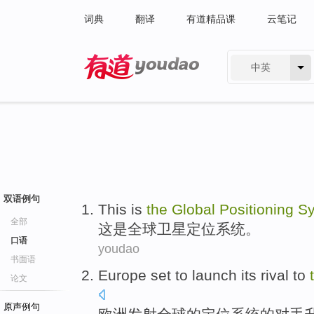
词典
翻译
有道精品课
云笔记
中英
有道 - 网易旗下搜索
双语例句
This
is
the
Global
Positioning
S
全部
这
是
全球
卫星定位
系统
。
口语
youdao
书面语
Europe
set to
launch its rival
to
论文
原声例句