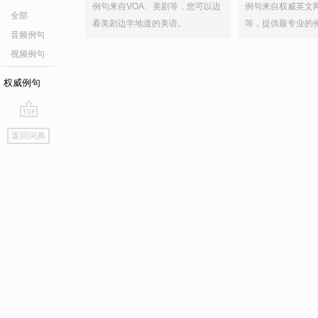
例句来自VOA、美剧等，您可以边
例句来自权威英文
全部
看美剧边学地道的美语。
等，提供最专业的
音频例句
视频例句
权威例句
go
返回词典
top