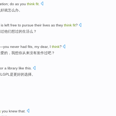
etion
;
do as
you
think
fit
.
么好就怎么办。
is left
free
to pursue their
lives
as
they
think
fit
?
的
过
他们
想过的生活么？
—you
never had
fits
,
my
dear
,
I
think
?
亲爱的
，
我
想你
从来
没有
发作
过吧？
for
a
library
like this
.
用
LGPL
是
更好
的
选择
。
k
you
knew that
.