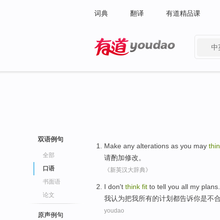
词典
翻译
有道精品课
中
有道 - 网易旗下搜索
双语例句
Make
any
alterations
as you may
thi
全部
请
酌加修改
。
口语
《新英汉大辞典》
书面语
I
don't
think
fit
to
tell
you
all
my
plans
.
论文
我
认为
把
我
所有
的计划都
告诉
你
是
不
youdao
原声例句