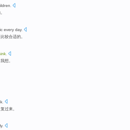
ildren
.
的。
ic
every
day.
是
比较合适
的。
hink
.
位
我
想
。
ck
.
恢复过来。
ly
.