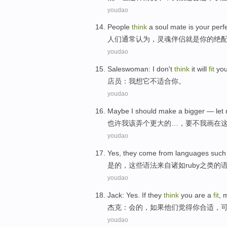
youdao
People
think
a
soul
mate
is
your
perf
人们
通常
认为
，
灵魂
伴侣
就是
你
的
绝
youdao
Saleswoman
:
I
don't
think
it
will
fit
yo
店员
：
我
想
它
不
适合
你
。
youdao
Maybe
I
should
make
a bigger
— let 
也许
我
该
弄
个
更
大的…，要不我画
在
youdao
Yes
,
they
come from
languages
such
是的
，
这些
语法
来自
诸如
ruby之类
的
youdao
Jack
:
Yes
.
If
they
think
you
are a
fit
,
杰克
：
会
的，
如果
他们
觉得
你
合适
，
youdao