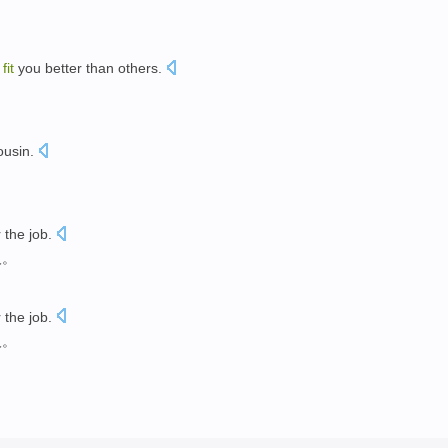
fit
you
better than
others
.
？
ousin
.
r
the job
.
人
。
r
the job
.
人
。