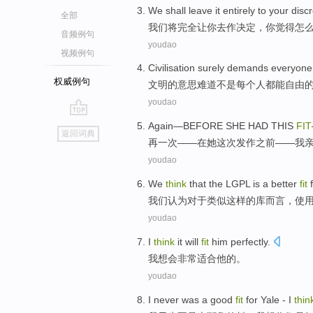
We
shall
leave
it entirely
to
your
discr
全部
我们
将
完全
让
你
去
作
决定
，
你
觉得
怎
音频例句
youdao
视频例句
Civilisation
surely
demands
everyone
权威例句
文明
的意思
难道不是
每个人都
能
自由
youdao
go
Again
—
BEFORE
SHE
HAD THIS
FIT
返回词典
top
再一次
——在
她
这次
发作
之前
——
我
youdao
We
think
that
the LGPL
is
a
better
fit
我们
认为
对于
类似这样的
库
而言，
使
youdao
I
think
it will
fit
him
perfectly.
我
想
会
非常适合
他
的。
youdao
I
never was
a good
fit
for
Yale
- I
thin