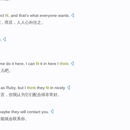
ect
fit
,
and
that’s what
everyone
wants.
配，
而且
，
人人心
向往之。
u
.
me do it
here
,
I
can
fit
it in
here
I
think
.
这儿
吧。
 as
Ruby
,
but
I
think
they
fit
in
nicely
.
语言
，
但
我
认为
它们
配合
得非常好
。
maybe
they
will
contact
you.
可能
就
会
联系
你。