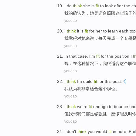
I
do
think
she
is
fit
to
look after
the
ch
我
的确
认为
，
她
是
适合
照顾
这些
孩子
youdao
I
think
it
is
fit
for
her
to learn each
top
我
觉得
对
她
来说，
每天
完成一个
专题
youdao
In
that
case
,
I
'm
fit
for
the
position
I
t
魏：
在
这种
情况下
，
我
很
适合
这个
职
youdao
I
think
Im
quite
fit
for
this
post
.
我
认为
我
非常
适合
这个
职位
。
youdao
I
think
we
're
fit
enough
to bounce
ba
但我
想
我们
都
足够
强健，应该
能
及时
youdao
I
don't
think
you
would
fit
in here,
Phil