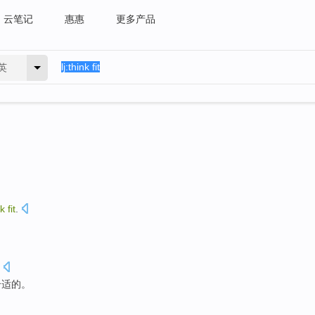
云笔记
惠惠
更多产品
英
nk
fit
.
合适
的。