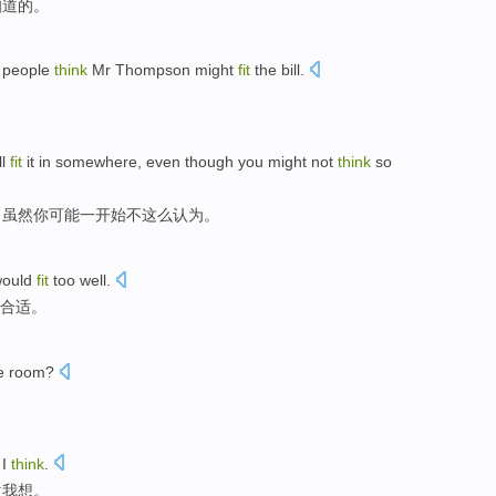
知道
的
。
people
think
Mr
Thompson
might
fit
the
bill
.
。
ll
fit
it
in
somewhere
,
even though
you
might
not
think
so
，
虽然
你
可能
一
开始
不
这么
认为
。
ould
fit
too well.
合适
。
e
room
?
I
think
.
位
我
想
。