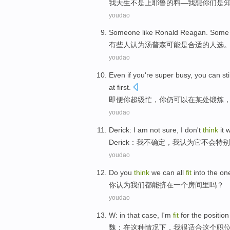
我
天生
不是
上
耶鲁
的料—我
想
你们
是
youdao
Someone like Ronald Reagan.
Some
有些
人
认为
汤普森
可能是
合适
的
人选
youdao
Even
if
you
're
super
busy
, you
can
sti
at first
.
即便
你
超级
忙
，你
仍
可以
在
某处锻炼
youdao
Derick
:
I
am
not
sure
, I
don
't
think
it
w
Derick
：
我
不
确定
，我
认为
它
不会
特别
youdao
Do you
think
we
can
all
fit
into
the
on
你
认为
我们
都
能
挤
在
一个
房间里吗？
youdao
W
:
in
that
case
,
I
'm
fit
for
the
position
魏
：
在
这种
情况下
，
我
很
适合
这个
职