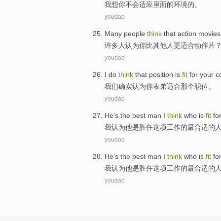
我
想你
不会
适应
里面的环境
的。
youdao
Many
people
think
that
action movies
许多
人
认为
你
比
其他人
更
适合
动作片
youdao
I
do
think
that
position
is
fit
for
your
c
我们
确实
认为
你
表弟
适合
那个
职位
。
youdao
He
's
the best
man
I
think
who
is
fit
fo
我
认为
他
是
胜任
这项
工作
的
最
合适的
youdao
He
's
the best
man
I
think
who
is
fit
fo
我
认为
他
是
胜任
这项
工作
的
最
合适的
youdao