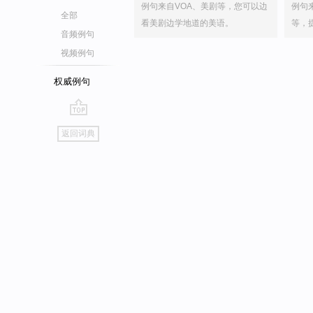
例句来自VOA、美剧等，您可以边
例句
全部
看美剧边学地道的美语。
等，
音频例句
视频例句
权威例句
go
返回词典
top