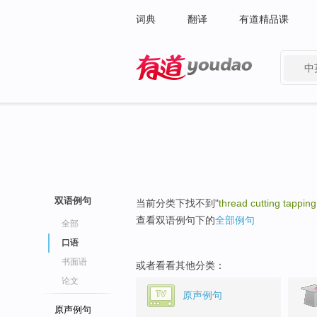
词典
翻译
有道精品课
中
有道 - 网易旗下搜索
双语例句
当前分类下找不到"
thread cutting tappin
查看双语例句下的
全部例句
全部
口语
书面语
或者看看其他分类：
论文
原声例句
原声例句