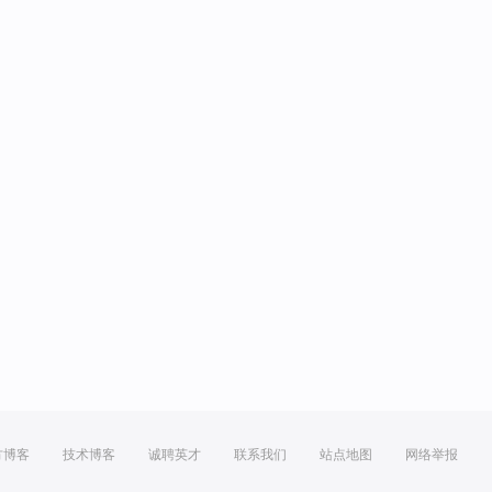
方博客
技术博客
诚聘英才
联系我们
站点地图
网络举报