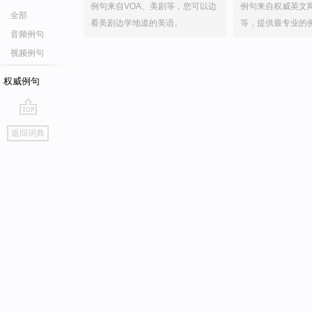
例句来自VOA、美剧等，您可以边
例句来自权威英文
全部
看美剧边学地道的美语。
等，提供最专业的
音频例句
视频例句
权威例句
go
返回词典
top