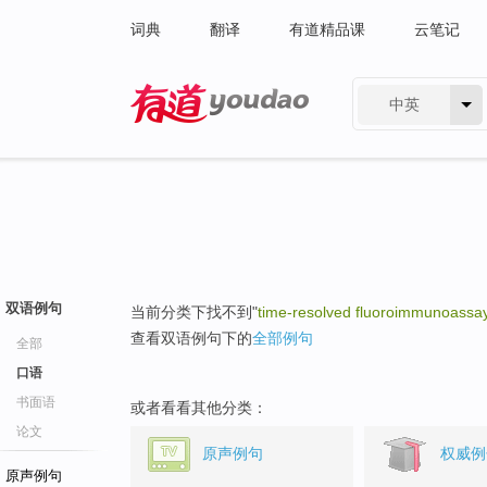
词典
翻译
有道精品课
云笔记
中英
有道 - 网易旗下搜索
双语例句
当前分类下找不到"
time-resolved fluoroimmunoassa
查看双语例句下的
全部例句
全部
口语
书面语
或者看看其他分类：
论文
原声例句
权威例
原声例句