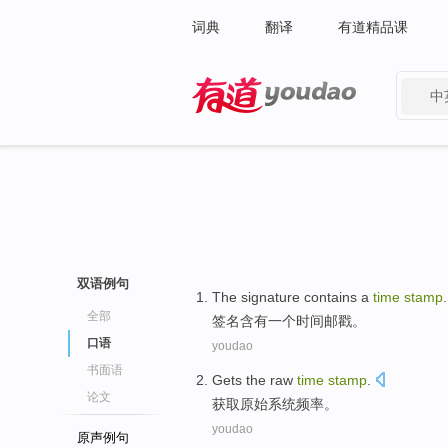
词典
翻译
有道精品课
中
有道 - 网易旗下搜索
双语例句
The signature
contains
a
time
stamp
.
全部
签名
含有
一个
时间
邮戳
。
口语
youdao
书面语
Gets
the raw
time
stamp
.
论文
获取
原始
系统
频率。
youdao
原声例句