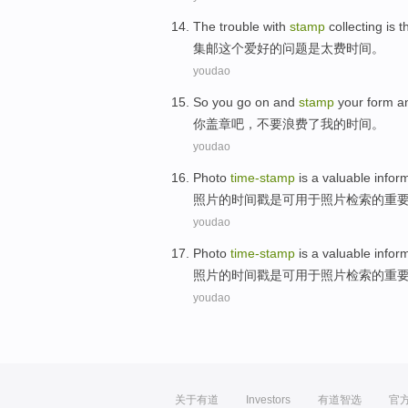
The
trouble
with
stamp
collecting
is
t
集邮
这个
爱好的
问题
是
太
费
时间
。
youdao
So
you
go on and
stamp
your form 
你
盖章吧
，
不要
浪费了
我
的
时间
。
youdao
Photo
time-
stamp
is
a valuable
infor
照片
的时间
戳
是
可
用于
照片检索
的
重
youdao
Photo
time-
stamp
is
a valuable
infor
照片
的时间
戳
是
可
用于
照片检索
的
重
youdao
关于有道
Investors
有道智选
官