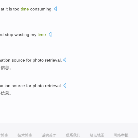
hat it is too
time
consuming
.
and
stop
wasting
my
time
.
mation
source
for
photo
retrieval.
要
信息
。
mation
source
for
photo
retrieval.
要
信息
。
方博客
技术博客
诚聘英才
联系我们
站点地图
网络举报