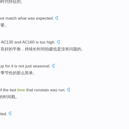
的
时代
特征的。
not
match what was expected
.
需要。
e
AC130 and
AC160
is too
high
.
有良好的平衡，持续
长
时间拍摄
也是
没有问题
的
。
 up
for
it
is
not
just seasonal
.
是
季节性
的那么简单。
f
the last
time
that runstats
was
run
.
的
时间
戳
。
ted
.