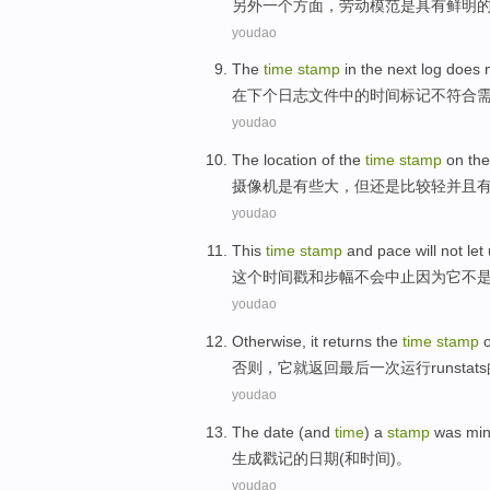
另外
一个方面，
劳动
模范
是
具有
鲜明
youdao
The
time
stamp
in
the
next
log
does 
在下个
日志文件
中的
时间
标记
不
符合
youdao
The location
of
the
time
stamp
on th
摄像机
是有些大，但还是比较轻
并且
youdao
This
time
stamp
and
pace
will
not
let
这个
时间
戳
和
步幅
不会
中止
因为
它
不
youdao
Otherwise
,
it
returns
the
time
stamp
o
否则
，
它就
返回
最后
一
次
运行
runstats
youdao
The
date
(
and
time
) a
stamp
was min
生成
戳记
的
日期
(
和
时间
)。
youdao