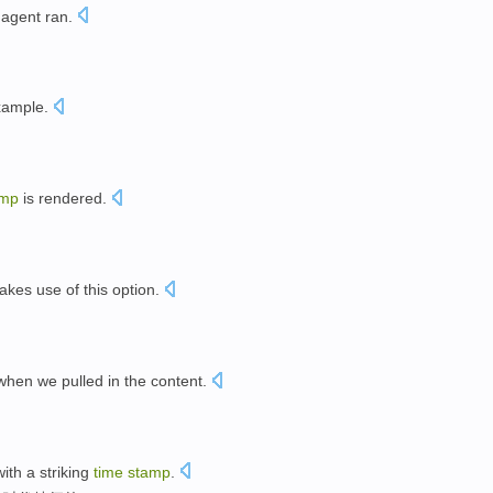
e
agent
ran
.
xample
.
。
amp
is
rendered
.
akes
use
of
this
option
.
。
when
we pulled
in the
content
.
with a
striking
time
stamp
.