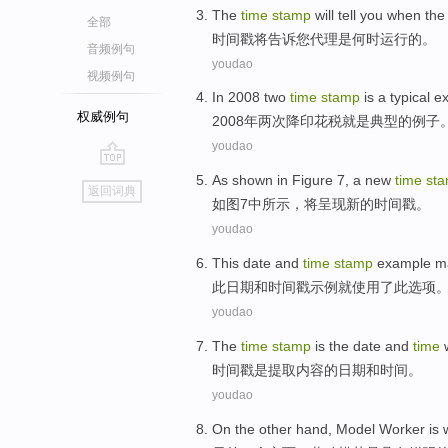
The
time
stamp
will
tell
you
when
th
全部
时间
戳
将
告诉
您
代理
是
何时
运行
的
。
音频例句
youdao
视频例句
In 2008
two
time
stamp
is
a typical
e
权威例句
2008年
两
次
降印花税
就是
典型
的
例子
youdao
go
As shown in Figure
7
, a
new
time
st
返回词典
top
如图
7
中所示，将呈现
新的
时间
戳
。
youdao
This
date
and
time
stamp
example
m
此
日期
和
时间
戳
示例
就
使用
了
此
选项
youdao
The
time
stamp
is
the
date
and
time
时间
戳
是
提取
内容
的
日期
和
时间。
youdao
On the other hand
,
Model Worker
is