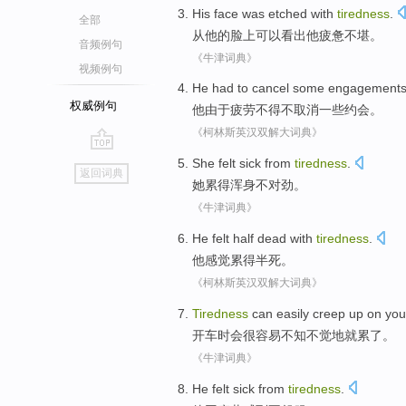
His
face was etched
with
tiredness
.
全部
从
他
的
脸上
可以看出他疲惫不堪。
音频例句
《牛津词典》
视频例句
He
had to
cancel
some
engagement
权威例句
他
由于
疲劳
不得不
取消
一些
约会
。
《柯林斯英汉双解大词典》
go
She
felt
sick from
tiredness
.
返回词典
top
她
累
得浑身不对劲。
《牛津词典》
He
felt
half dead with
tiredness
.
他
感觉
累得
半死
。
《柯林斯英汉双解大词典》
Tiredness
can easily
creep up
on
you
开车
时会很
容易
不知
不觉
地
就
累了。
《牛津词典》
He
felt
sick
from
tiredness
.