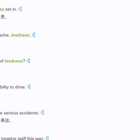
ess
set
in.
疲惫
。
ache
,
tiredness
.
of
tiredness
?
？
bility
to drive
.
se
serious
accidents
.
通事故
。
treating
staff
this
way.