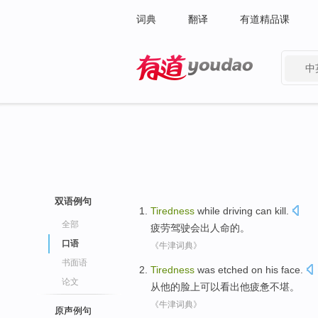
词典
翻译
有道精品课
中
有道 - 网易旗下搜索
双语例句
Tiredness
while
driving
can
kill
.
全部
疲劳
驾驶
会
出人命
的。
口语
《牛津词典》
书面语
Tiredness
was
etched
on
his
face.
论文
从
他
的
脸上可以看出
他疲惫不堪
。
《牛津词典》
原声例句