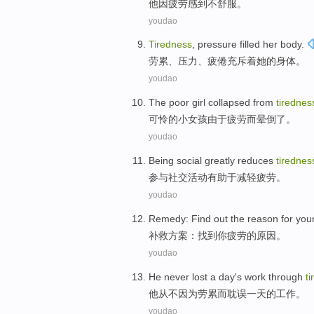
他因疲劳
感到
不舒服
。
youdao
Tiredness
,
pressure
filled
her
body
.
劳累
、
压力
、疲倦
充斥着
她
的
身体
。
youdao
The
poor
girl
collapsed
from
tirednes
可怜
的
小女孩
由于疲劳
而晕倒了
。
youdao
Being
social
greatly
reduces
tirednes
参与
社交
活动有助于
减轻
疲劳。
youdao
Remedy
:
Find out
the
reason for
you
补救方案
：
找到
你
疲劳
的
原因
。
youdao
He
never
lost
a day
's
work
through
t
他
从不
因为
劳累而耽误
一
天
的
工作
。
youdao