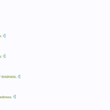
s
.
s
.
r
tiredness
.
iredness
.