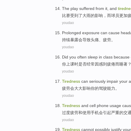
The play
suffered from
it,
and
tiredn
比赛
受到
了大雨的影响，
而
球员更加
youdao
Prolonged
exposure
can
cause
head
持续
暴露
会
导致
头痛
、
疲劳
。
youdao
Did
you
often
sleep
in class
because 
你
上课
时是否
经常
因
感到疲倦而睡著
youdao
Tiredness
can
seriously impair
your
a
疲劳
会
大大
影响
你
的驾驶
能力
。
youdao
Tiredness
and
cell phone
usage
cau
过度疲劳
和
使用
手机
会引起
严重的
交
youdao
Tiredness
cannot possibly
justify
your