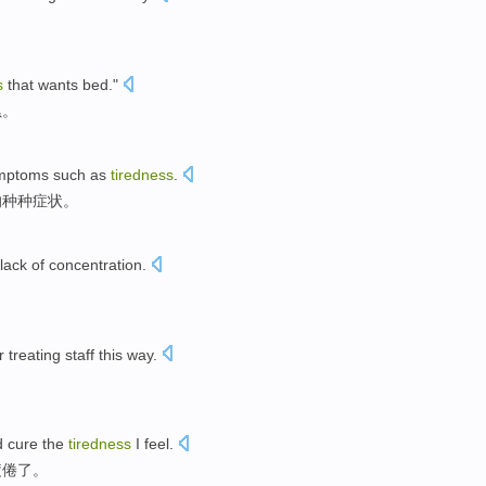
。
s
that
wants
bed
."
累。
mptoms
such
as
tiredness
.
的
种种
症状
。
lack
of
concentration
.
r
treating
staff
this way
.
。
d
cure
the
tiredness
I
feel.
疲倦
了。