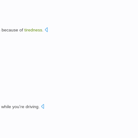
s
because
of
tiredness
.
while you're driving.