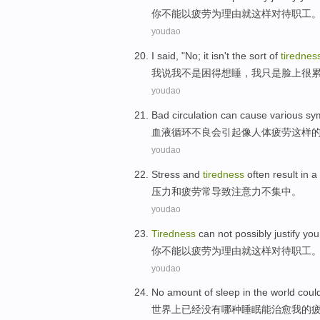
你
不能
以
疲劳
为
理由
就
这样
对待
职工
youdao
I
said
, "No;
it
isn't
the sort of
tirednes
我
说
我
不是
困得
想
睡，我只是
脸上
很
youdao
Bad
circulation
can
cause
various
sy
血液循环
不良
会
引起
像
人体疲劳
这样
youdao
Stress
and
tiredness
often
result in
a
压力
和
疲劳
常
导致
注意力不
集中
。
youdao
Tiredness
can not possibly
justify
you
你
不能
以
疲劳
为
理由
就
这样
对待
职工
youdao
No
amount of
sleep
in the
world
coul
世界上
已经
没有
哪种
睡眠
能
治愈
我
的