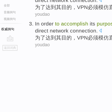
direct
network
connection
.
全部
为了
达到
其
目的
，
VPN
必须
模仿
音频例句
youdao
视频例句
In order
to
accomplish
its
purpo
权威例句
direct
network
connection
.
为了
达到
其
目的
，
VPN
必须
模仿
youdao
go
返回词典
top