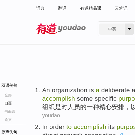
词典
翻译
有道精品课
云笔记
中英
有道 - 网易旗下搜索
双语例句
An organization
is
a
deliberate
全部
accomplish
some
specific
purp
口语
组织
是
对
人员
的
一种
精心
安排
，
书面语
youdao
论文
In order
to
accomplish
its
purpo
原声例句