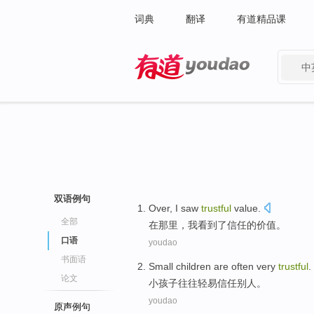
词典
翻译
有道精品课
中
有道 - 网易旗下搜索
双语例句
Over
,
I
saw
trustful
value
.
全部
在那里
，
我
看到了
信任的
价值
。
口语
youdao
书面语
Small children
are often
very
trustful
.
论文
小孩子
往往
轻易
信任别人。
youdao
原声例句