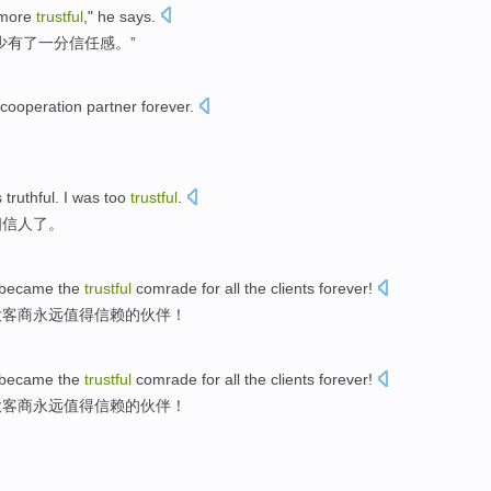
e more
trustful
,"
he
says.
少有
了一
分
信任感
。”
cooperation
partner
forever
.
！
s
truthful
. I
was too
trustful
.
相信
人了。
became
the
trustful
comrade
for all the
clients
forever
!
大
客商
永远
值得信赖
的
伙伴！
became
the
trustful
comrade
for all the
clients
forever
!
大
客商
永远
值得信赖
的
伙伴！