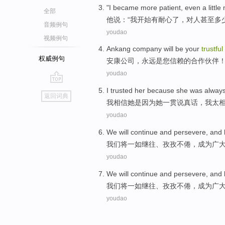
"
I
became
more
patient
,
even
a
littl
全部
他
说：“
我
开始
有
耐心
了，对人
甚至
多
音频例句
youdao
视频例句
Ankang
company
will
be
your
trustful
权威例句
安康
公司
，
永远
是
您
信赖
的
合作
伙伴
youdao
go
I
trusted
her
because
she
was alway
返回词典
top
我
相信
她
是因为
她
一贯
说真话
，我
太
youdao
We
will
continue
and
persevere
, and
我们
将
一如
继往
、
孜孜不倦
，
成为
广
youdao
We
will
continue
and
persevere
, and
我们
将
一如
继往
、
孜孜不倦
，
成为
广
youdao